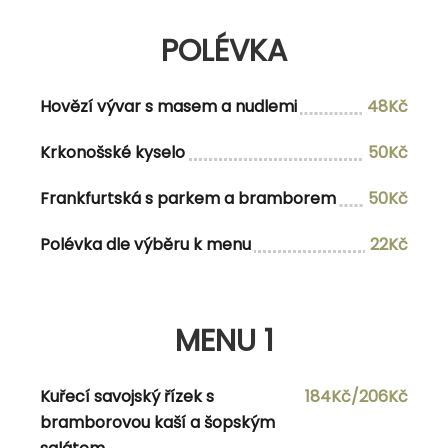
DENNÍ NABÍDKA
POLÉVKA
VÍKENDOVÉ MENU POLÉVKA
Hovězí vývar s masem a nudlemi
48Kč
Staročeská kulajda s hříbky, bramborem a
79Kč
Krkonošské kyselo
50Kč
vejcem
Frankfurtská s parkem a bramborem
50Kč
Polévka dle výběru k menu
22Kč
HLAVNÍ CHOD
Řízečky z vepřové panenky se šťouchaným
229Kč
MENU 1
bramborem, křenovou majonézou a citrónem
Kuřecí savojský řízek s
184Kč/206Kč
Hovezí sous vide guláš s houskovým knedlíkem,
219Kč
bramborovou kaší a šopským
bramboráčky, cibulkou a beraním rohem