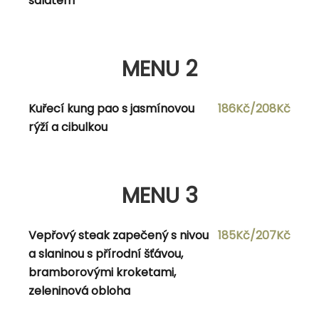
salátem
Plněné bramborové knedlíky uzeným masem s
219Kč
variaci zelí a vídeňskou cibulkou
MENU 2
Navigace pro příspěvek
Kuřecí kung pao s jasmínovou
186Kč/208Kč
rýží a cibulkou
Previous Post
Previous
8.9.2023
Next Post
Next
11.9.2023
MENU 3
Vepřový steak zapečený s nivou
185Kč/207Kč
admin
a slaninou s přírodní šťávou,
View all posts by admin
bramborovými kroketami,
zeleninová obloha
RELATED POSTS