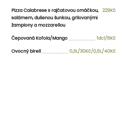
Pizza Calabrese s rajčatovou omáčkou,
229Kč
salámem, dušenou šunkou, grilovanými
žampiony a mozzarellou
Čepovaná Kofola/Mango
1dcl/8Kč
Follow Us
Ovocný birell
0,3L/30Kč/0,5L/40Kč