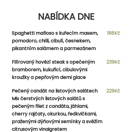
12.2.2024
NABÍDKA DNE
12.3.2025
10.11.2025 10:30-15:00
Spaghetti mafioso s kuřecím masem,
188Kč
Categories
pomodoro, chilli, cibulí, česnekem,
pikantním salámem a parmezánem
menu
Nezařazené
Filírovaný hovězí steak s opečeným
239Kč
bramborem, kukuřicí, cibulovými
kroužky a pepřovým demi glace
Pečený candát na listových salátech
229Kč
Mix čerstvých listových salátů s
pečeným filet z candáta, jáhlami,
cherry rajčaty, okurkou, ředkvičkami,
praženými dýňovými semínky a svěžím
citrusovým vinaigretem