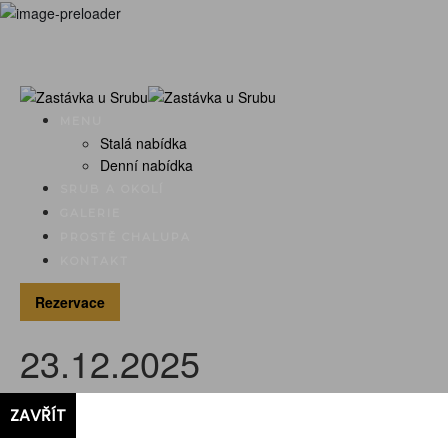
MENU
Stalá nabídka
Denní nabídka
SRUB A OKOLÍ
GALERIE
PROSTĚ CHALUPA
KONTAKT
Rezervace
23.12.2025
Posted on
23. 12. 2025
by
admin
in
ZAVŘÍT
menu