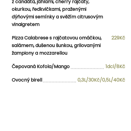
z candáta, jáhlami, cherry rajčaty,
Čepovaná Kofola/Malina
1dcl/8Kč
okurkou, ředkvičkami, praženými
dýňovými semínky a svěžím citrusovým
Ovocný birell
0,3l/30Kč/0,5l/40Kč
vinaigretem
Pizza Calabrese s rajčatovou omáčkou,
229Kč
Navigace pro příspěvek
salámem, dušenou šunkou, grilovanými
žampiony a mozzarellou
Previous Post
Previous
22.12.2025 10:30-15:00
Next Post
Next
29.12.2025 10:30-15:
Čepovaná Kofola/Mango
1dcl/8Kč
Ovocný birell
0,3L/30Kč/0,5L/40Kč
admin
View all posts by admin
RELATED POSTS