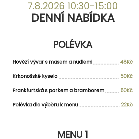
23.12.2025
7.8.2026 10:30-15:00
DENNÍ NABÍDKA
DENNÍ NABÍDKA
POLÉVKA
POLÉVKA
Hovězí vývar s masem a nudlemi
48Kč
Hovězí vývar s masem a nudlemi
48Kč
Krémová česnečka s krutóny a sýrem
50Kč
Krkonošské kyselo
50Kč
Frankfurtská s parkem a bramborem
50Kč
MENU 1
Polévka dle výběru k menu
22Kč
Polévka dle denní nabídky Vepřový
182Kč/204Kč
steak zapečený chedarem a slaninou
MENU 1
na kovbojských fazolích, grenaille a