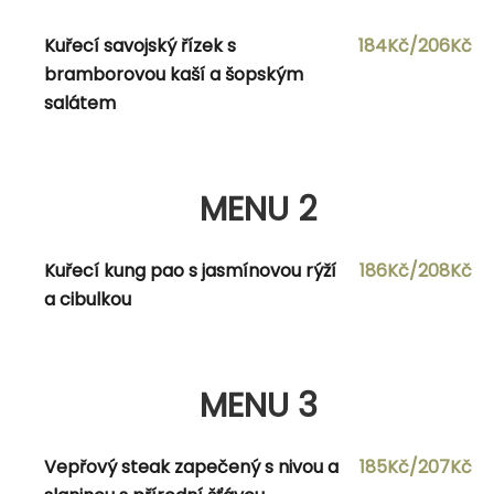
česnekovým dipem
Kuřecí savojský řízek s
184Kč/206Kč
bramborovou kaší a šopským
salátem
MENU 2
Polévka dle denní nabídky Zapečené
178Kč/200Kč
MENU 2
fleky s uzeným masem, zeleninou a
okurkovým salátem
Kuřecí kung pao s jasmínovou rýží
186Kč/208Kč
a cibulkou
MENU 3
MENU 3
Polévka dle denní nabídky Smažená
180Kč/202Kč
vepřová a telecí játra v křupavé
strouhance s jemnou bramborovou
Vepřový steak zapečený s nivou a
185Kč/207Kč
kaší, trahaným listovým salátem a