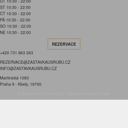
ÚT 10:30 - 22:00
ST 10:30 - 22:00
ČT 10:30 - 22:00
PÁ 10:30 - 22:00
SO 10:30 - 22:00
NE 10:30 - 22:00
REZERVACE
+420 731 863 263
REZERVACE@ZASTAVKAUSRUBU.CZ
INFO@ZASTAVKAUSRUBU.CZ
Martinická 1083
Praha 9 - Kbely, 19700
© Zastávka u Srubu 2022 |
Vytvořilo Kassua Studio