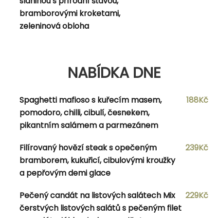
slaninou s přírodní šťávou,
cherry rajčaty
bramborovými kroketami,
zeleninová obloha
NABÍDKA DNE
NABÍDKA DNE
Hříbkové risotto se smetanou, filtrovaným
186Kč
kachním prsem, cibulí, česnekem,
Spaghetti mafioso s kuřecím masem,
188Kč
parmezánem a lanýžovou majonézou
pomodoro, chilli, cibulí, česnekem,
pikantním salámem a parmezánem
Gyros tortilla kuřecí maso, červené zelí,
209Kč
ledový salát, račata, červenou cibulí, kebab
Filírovaný hovězí steak s opečeným
239Kč
dresinkem s hranolkami a tatarskou
bramborem, kukuřicí, cibulovými kroužky
omáčkou
a pepřovým demi glace
Variace masových prejtu s opékaným
189Kč
Pečený candát na listových salátech Mix
229Kč
bramborem, křenem a hořčicí
čerstvých listových salátů s pečeným filet