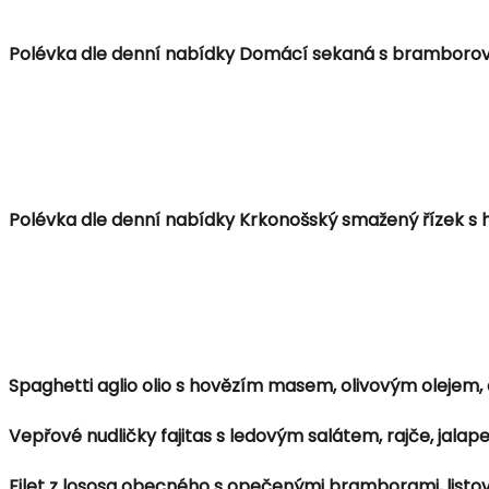
Polévka dle denní nabídky Domácí sekaná s bramborov
Polévka dle denní nabídky Krkonošský smažený řízek s 
Spaghetti aglio olio s hovězím masem, olivovým olejem,
Vepřové nudličky fajitas s ledovým salátem, rajče, ja
Filet z lososa obecného s opečenými bramborami, list