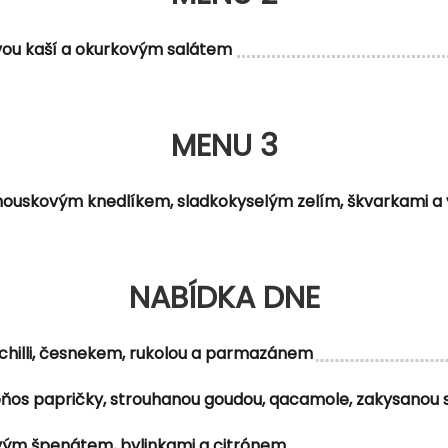
ou kaší a okurkovým salátem
MENU 3
houskovým knedlíkem, sladkokyselým zelím, škvarkami a 
NABÍDKA DNE
 chilli, česnekem, rukolou a parmazánem
lapeňos papričky, strouhanou goudou, qacamole, zakysano
ovým špenátem, bylinkami a citrónem