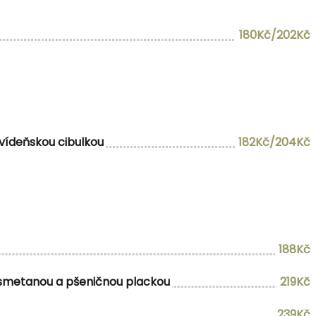
180Kč/202Kč
vídeňskou cibulkou
182Kč/204Kč
188Kč
u smetanou a pšeničnou plackou
219Kč
239Kč