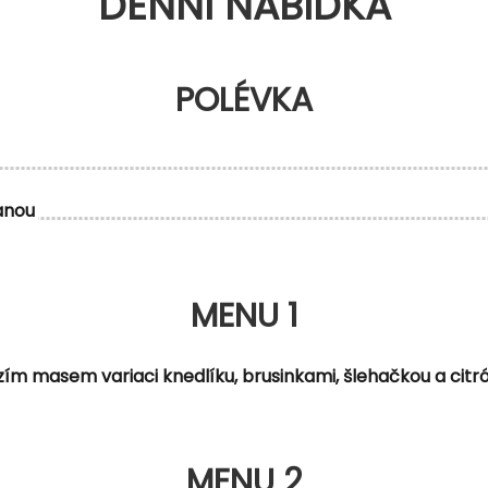
DENNÍ NABÍDKA
POLÉVKA
anou
MENU 1
ím masem variaci knedlíku, brusinkami, šlehačkou a cit
MENU 2