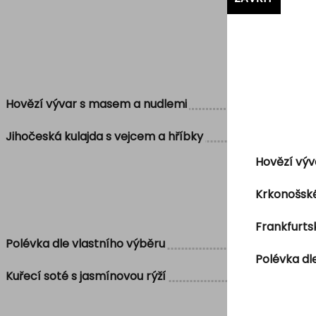
Hovězí vývar s masem a nudlemi
Jihočeská kulajda s vejcem a hříbky
Hovězí výv
Krkonošské
Frankfurt
Polévka dle vlastního výběru
Polévka dl
Kuřecí soté s jasmínovou rýží