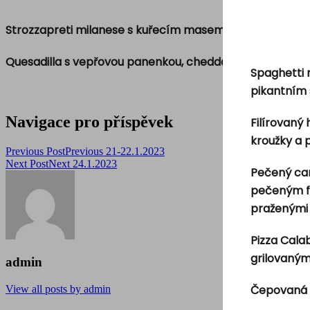
Strozzapreti milanese s kuřecím masem, pomodoro om
Quesadilla s vepřovou panenkou, cheddarem, kukuřicí, č
Spaghetti 
pikantním
Navigace pro příspěvek
Filírovaný
kroužky a
Previous Post
Previous
21-22.1.2023
Next Post
Next
24.1.2023
Pečený can
pečeným fil
praženými 
Pizza Cala
grilovaným
admin
Čepovaná 
View all posts by admin