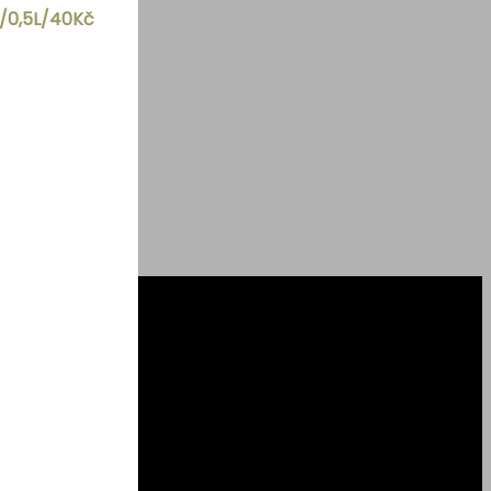
č/0,5L/40Kč