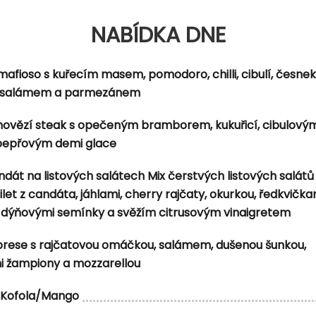
NABÍDKA DNE
áčkou, česnekem, smetanou, gorgonzolou, sypané sýre
ervenou cibulí, červenou paprikou, zakysanou smetanou, 
mafioso s kuřecím masem, pomodoro, chilli, cibulí, česne
 salámem a parmezánem
 hovězí steak s opečeným bramborem, kukuřicí, cibulovým
 pepřovým demi glace
dát na listových salátech Mix čerstvých listových salátů
et z candáta, jáhlami, cherry rajčaty, okurkou, ředkvička
dýňovými semínky a svěžím citrusovým vinaigretem
brese s rajčatovou omáčkou, salámem, dušenou šunkou,
i žampiony a mozzarellou
Kofola/Mango