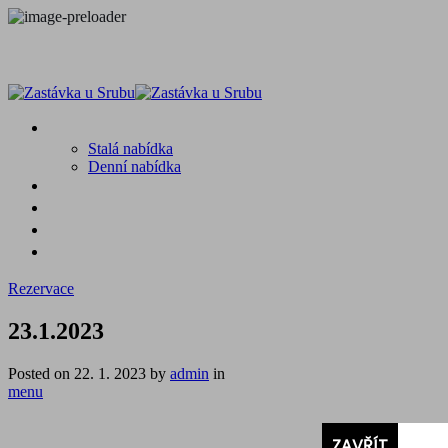
MENU
Stalá nabídka
Denní nabídka
SRUB A OKOLÍ
GALERIE
PROSTĚ CHALUPA
KONTAKT
Rezervace
23.1.2023
Posted on
22. 1. 2023
by
admin
in
menu
ZAVŘÍT