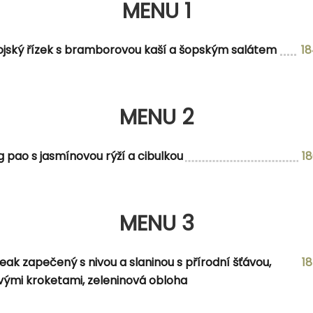
MENU 1
MENU 2
ojský řízek s bramborovou kaší a šopským salátem
1
MENU 2
g pao s jasmínovou rýží a cibulkou
1
MENU 3
MENU 3
ovou oblohou a domácí tatarskou omáčkou
eak zapečený s nivou a slaninou s přírodní šťávou,
1
ými kroketami, zeleninová obloha
NABÍDKA DNE