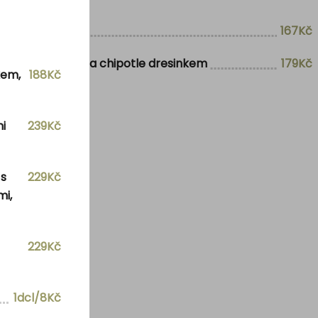
m parmezá
167Kč
tortilla chipsem a chipotle dresinkem
179Kč
kem,
188Kč
i
239Kč
 s
229Kč
mi,
229Kč
1dcl/8Kč