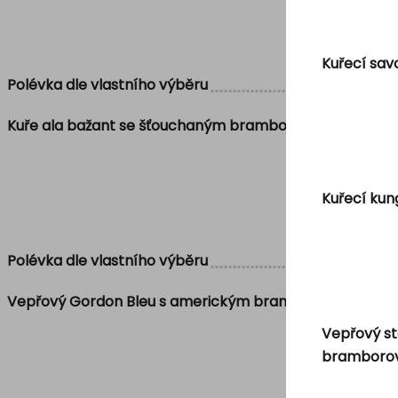
Kuřecí sav
Polévka dle vlastního výběru
Kuře ala bažant se šťouchaným bramborem
Kuřecí kun
Polévka dle vlastního výběru
Vepřový Gordon Bleu s americkým bramborem, zelenin
Vepřový st
bramborov