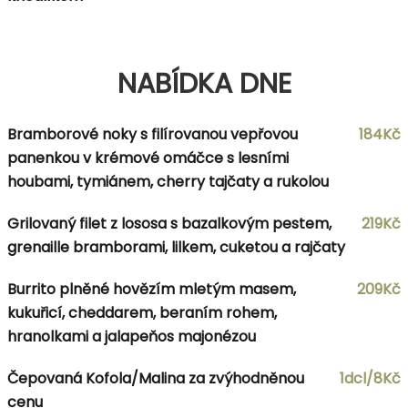
NABÍDKA DNE
Bramborové noky s filírovanou vepřovou
184Kč
panenkou v krémové omáčce s lesními
houbami, tymiánem, cherry tajčaty a rukolou
Grilovaný filet z lososa s bazalkovým pestem,
219Kč
grenaille bramborami, lilkem, cuketou a rajčaty
Burrito plněné hovězím mletým masem,
209Kč
kukuřicí, cheddarem, beraním rohem,
hranolkami a jalapeňos majonézou
Čepovaná Kofola/Malina za zvýhodněnou
1dcl/8Kč
cenu