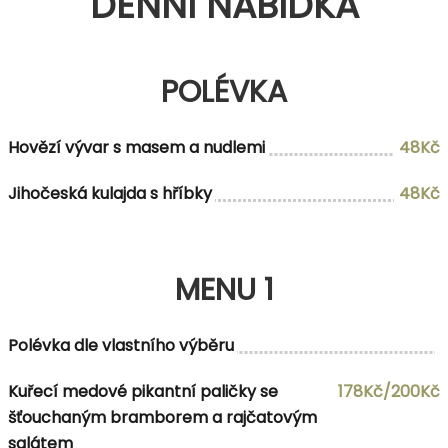
DENNÍ NABÍDKA
POLÉVKA
Hovězí vývar s masem a nudlemi
48Kč
Jihočeská kulajda s hříbky
48Kč
MENU 1
Polévka dle vlastního výběru
Kuřecí medové pikantní paličky se
178Kč/200Kč
šťouchaným bramborem a rajčatovým
salátem