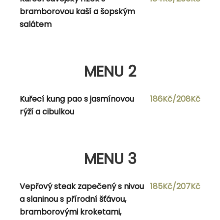
polévka s kukuřicí, nachos, sýrem a zakysanou
bramborovou kaší a šopským
smetanou
salátem
PLATOS MEXICANOS
MENU 2
Kuřecí quesadilla s domácí rajčatovou salsou,
239Kč
Kuřecí kung pao s jasmínovou
186Kč/208Kč
červenou cibulí, chedarem, zakysanou
rýží a cibulkou
smetanou, quacamole, jalapeños papričkami,
mexickou rýží a nachos chipsem
Hovězí tacos s ledovým salátem, rajčaty,
249Kč
MENU 3
chedarem, mexickou rýží, zakysanou smetanou
a domácí rajčatovou salsou
Vepřový steak zapečený s nivou
185Kč/207Kč
a slaninou s přírodní šťávou,
bramborovými kroketami,