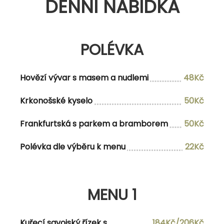
DENNÍ NABÍDKA
DENNÍ NABÍDKA
MEXICKÝ VÍKEND ENTRADAS
POLÉVKA
Grilované krevety s mangovým chutney a
189Kč
Hovězí vývar s masem a nudlemi
48Kč
bylinkovou bagetkou
Krkonošské kyselo
50Kč
Zapečené nachos cheddarem a jalapeños s
179Kč
domácí rajčatovou salsou, quacamole a
Frankfurtská s parkem a bramborem
50Kč
zakysanou smetanou
Polévka dle výběru k menu
22Kč
SOPAS
MENU 1
SOPA AZTECA tradiční indiánská fazolová
89Kč
Kuřecí savojský řízek s
184Kč/206Kč