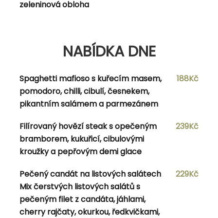
POSTRES
zeleninová obloha
Churros s vanilkovou zmrzlinou a horkou
149Kč
čokoládou, šlehačka
NABÍDKA DNE
Spaghetti mafioso s kuřecím masem,
188Kč
Navigace pro příspěvek
pomodoro, chilli, cibulí, česnekem,
pikantním salámem a parmezánem
Previous Post
Previous
20.10.2023
Next Post
Next
23.10.2023
Filírovaný hovězí steak s opečeným
239Kč
bramborem, kukuřicí, cibulovými
kroužky a pepřovým demi glace
Pečený candát na listových salátech
229Kč
admin
Mix čerstvých listových salátů s
pečeným filet z candáta, jáhlami,
View all posts by admin
cherry rajčaty, okurkou, ředkvičkami,