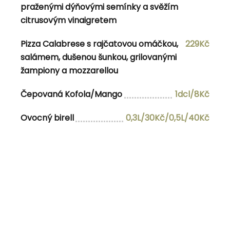
RELATED POSTS
praženými dýňovými semínky a svěžím
citrusovým vinaigretem
25.2.2026 10:30-15:00
Pizza Calabrese s rajčatovou omáčkou,
229Kč
29.4.2026 10:30-15:00
salámem, dušenou šunkou, grilovanými
4.6.2025
žampiony a mozzarellou
Categories
Čepovaná Kofola/Mango
1dcl/8Kč
menu
Nezařazené
Ovocný birell
0,3L/30Kč/0,5L/40Kč