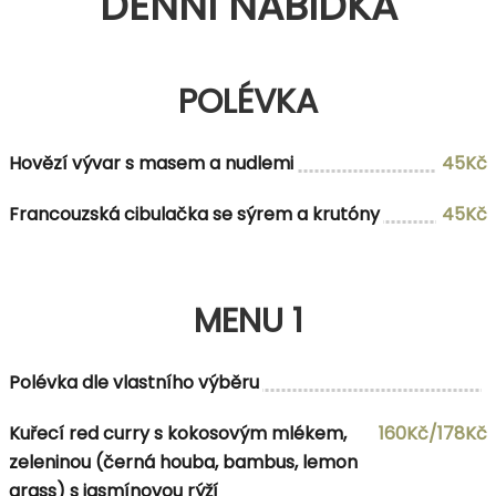
DENNÍ NABÍDKA
POLÉVKA
Hovězí vývar s masem a nudlemi
45Kč
Francouzská cibulačka se sýrem a krutóny
45Kč
MENU 1
Polévka dle vlastního výběru
Kuřecí red curry s kokosovým mlékem,
160Kč/178Kč
zeleninou (černá houba, bambus, lemon
grass) s jasmínovou rýží