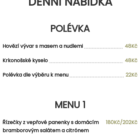
DENNÍ NABÍDKA
POLÉVKA
Hovězí vývar s masem a nudlemi
48Kč
Krkonošské kyselo
48Kč
Polévka dle výběru k menu
22Kč
MENU 1
Řízečky z vepřové panenky s domácím
180Kč/202Kč
bramborovým salátem a citrónem