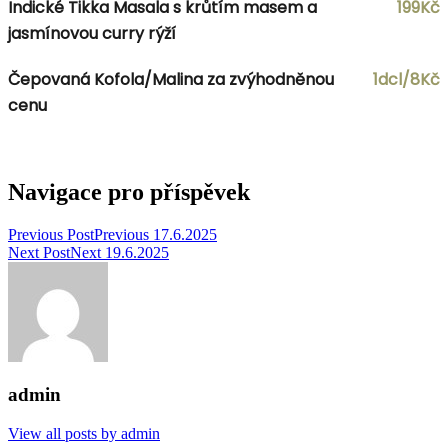
Indické Tikka Masala s krůtím masem a
199Kč
jasmínovou curry rýží
Čepovaná Kofola/Malina za zvýhodněnou
1dcl/8Kč
cenu
Navigace pro příspěvek
Previous Post
Previous
17.6.2025
Next Post
Next
19.6.2025
admin
View all posts by admin