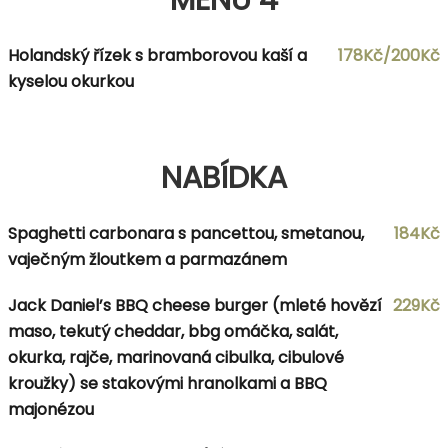
Holandský řízek s bramborovou kaší a
178Kč/200Kč
kyselou okurkou
NABÍDKA
Spaghetti carbonara s pancettou, smetanou,
184Kč
vaječným žloutkem a parmazánem
Jack Daniel’s BBQ cheese burger (mleté hovězí
229Kč
maso, tekutý cheddar, bbg omáčka, salát,
okurka, rajče, marinovaná cibulka, cibulové
kroužky) se stakovými hranolkami a BBQ
majonézou