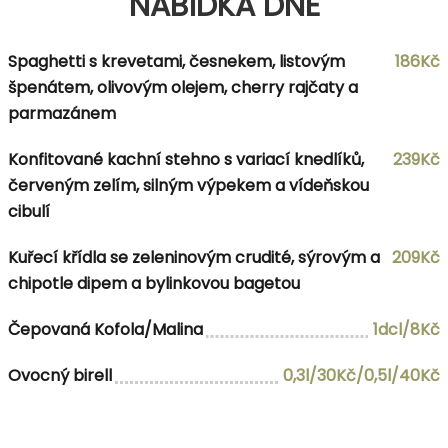
NABÍDKA DNE
Spaghetti s krevetami, česnekem, listovým
186Kč
špenátem, olivovým olejem, cherry rajčaty a
parmazánem
Konfitované kachní stehno s variací knedlíků,
239Kč
červeným zelím, silným výpekem a vídeňskou
cibulí
Kuřecí křídla se zeleninovým crudité, sýrovým a
209Kč
chipotle dipem a bylinkovou bagetou
Čepovaná Kofola/Malina
1dcl/8Kč
Ovocný birell
0,3l/30Kč/0,5l/40Kč