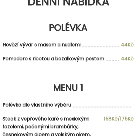
DENNÍ NABÍDKA
POLÉVKA
Hovězí vývar s masem a nudlemi
44Kč
Pomodoro s ricotou a bazalkovým pestem
44Kč
MENU 1
Polévka dle vlastního výběru
Steak z vepřového karé s mexickými
158Kč/175Kč
fazolemi, pečenými brambůrky,
česnekovým dipem a volským okem,