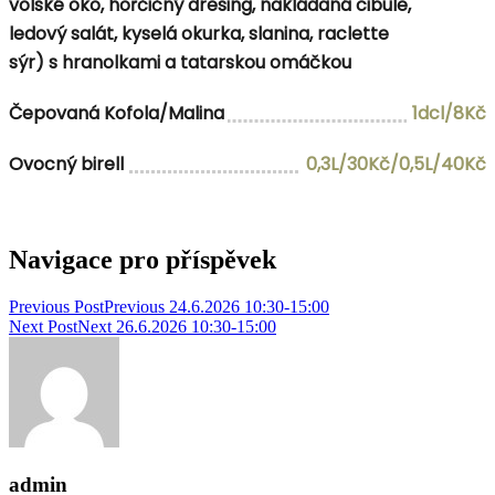
volské oko, hořčičný dresing, nakládaná cibule,
ledový salát, kyselá okurka, slanina, raclette
sýr) s hranolkami a tatarskou omáčkou
Čepovaná Kofola/Malina
1dcl/8Kč
Ovocný birell
0,3L/30Kč/0,5L/40Kč
Navigace pro příspěvek
Previous Post
Previous
24.6.2026 10:30-15:00
Next Post
Next
26.6.2026 10:30-15:00
admin