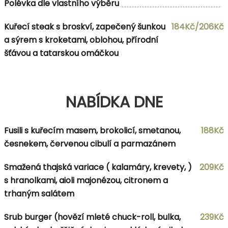
Polévka dle vlastního výběru
Kuřecí steak s broskví, zapečený šunkou
184Kč/206Kč
a sýrem s kroketami, oblohou, přírodní
šťávou a tatarskou omáčkou
NABÍDKA DNE
Fusili s kuřecím masem, brokolicí, smetanou,
188Kč
česnekem, červenou cibulí a parmazánem
Smažená thajská variace ( kalamáry, krevety, )
209Kč
s hranolkami, aioli majonézou, citronem a
trhaným salátem
Srub burger (hovězí mleté chuck-roll, bulka,
239Kč