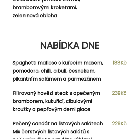
Vepřové soté na žlutém curry se
174Kč/196Kč
bramborovými kroketami,
zeleninou, jasmínovou rýži a cibulkou
zeleninová obloha
NABÍDKA DNE
NABÍDKA DNE
Bramborové noky Quattro formaggi s kuřecím
182Kč
Spaghetti mafioso s kuřecím masem,
188Kč
masem, marinovanou hruškou, ořechy a
pomodoro, chilli, cibulí, česnekem,
parmazánem
pikantním salámem a parmezánem
Dürüm kebab s kuřecím masem, bílým a
189Kč
Filírovaný hovězí steak s opečeným
239Kč
červeným zelím, dresinkem, balkánským sýrem,
bramborem, kukuřicí, cibulovými
rajčaty s hranolkami a chipotle dipem
kroužky a pepřovým demi glace
Dukátové buchtičky s vanilkovým šodó,
159Kč
Pečený candát na listových salátech
229Kč
šlehačkou, lesním ovocem
Mix čerstvých listových salátů s