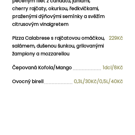
pečeným filet z candáta, jáhlami,
Čepovaná Kofola/Malina za zvýhodněnou
1dl/8Kč
cherry rajčaty, okurkou, ředkvičkami,
cenu
praženými dýňovými semínky a svěžím
citrusovým vinaigretem
Pizza Calabrese s rajčatovou omáčkou,
229Kč
Navigace pro příspěvek
salámem, dušenou šunkou, grilovanými
Previous Post
Previous
17.4.2024
žampiony a mozzarellou
Next Post
Next
19.4.2024
Čepovaná Kofola/Mango
1dcl/8Kč
Ovocný birell
0,3L/30Kč/0,5L/40Kč
admin
View all posts by admin
RELATED POSTS