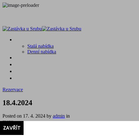
MENU
Stalá nabídka
Denní nabídka
SRUB A OKOLÍ
GALERIE
PROSTĚ CHALUPA
KONTAKT
Rezervace
18.4.2024
Posted on
17. 4. 2024
by
admin
in
menu
18.4.2024
ZAVŘÍT