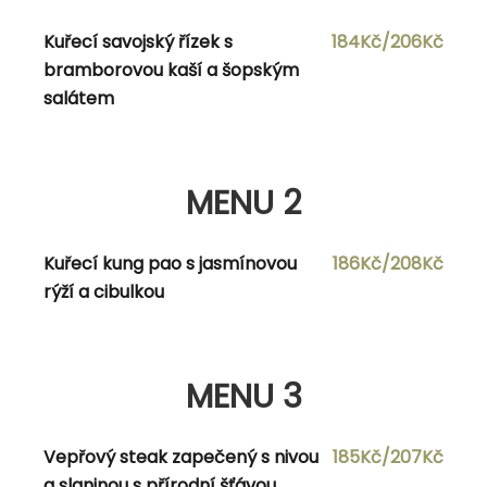
dipem a beraním rohem
Kuřecí savojský řízek s
184Kč/206Kč
bramborovou kaší a šopským
salátem
MENU 2
Polévka dle vlastního výběru
MENU 2
Smažené kuřecí stripsy v panko
175Kč/197Kč
Kuřecí kung pao s jasmínovou
186Kč/208Kč
strouhance s bramborovou kaší a
rýží a cibulkou
coleslaw salátem
MENU 3
MENU 3
Vepřový steak zapečený s nivou
185Kč/207Kč
Polévka dle vlastního výběru
a slaninou s přírodní šťávou,