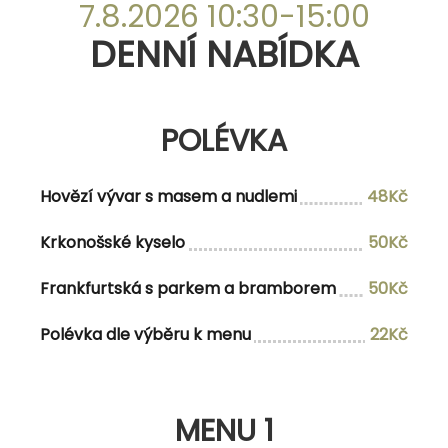
DENNÍ NABÍDKA
7.8.2026 10:30-15:00
DENNÍ NABÍDKA
POLÉVKA
POLÉVKA
Hovězí vývar s masem a nudlemi
47Kč
Buřtgulášová s chlebem
48Kč
Hovězí vývar s masem a nudlemi
48Kč
Krkonošské kyselo
50Kč
MENU 1
Frankfurtská s parkem a bramborem
50Kč
Polévka dle výběru k menu
22Kč
Polévka dle vlastního výběru
Vepřový steak zapečený chorizem a
174Kč/196Kč
cheddarem na mexických fazolich, s
MENU 1
pečenou bramborou, česnekovým