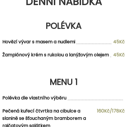
DENNÍ NABÍDKA
POLÉVKA
Hovězí vývar s masem a nudlemi
45Kč
Žampiónový krém s rukolou a lanýžovým olejem
45Kč
MENU 1
Polévka dle vlastního výběru
Pečená kuřecí čtvrtka na cibulce a
160Kč/178Kč
slanině se šťouchaným bramborem a
rajčatovým salátkem