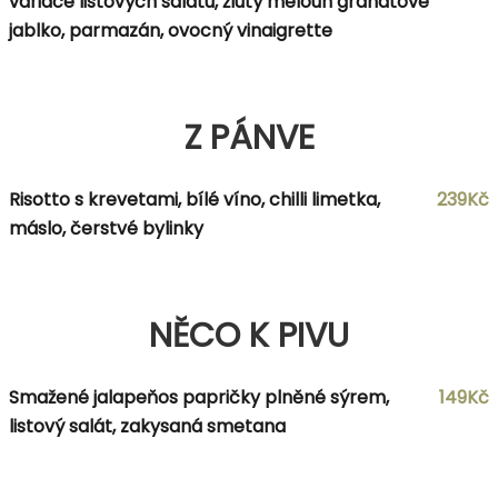
variace listových salátu, žlutý meloun granátové
jablko, parmazán, ovocný vinaigrette
Z PÁNVE
Risotto s krevetami, bílé víno, chilli limetka,
239Kč
máslo, čerstvé bylinky
NĚCO K PIVU
Smažené jalapeňos papričky plněné sýrem,
149Kč
listový salát, zakysaná smetana