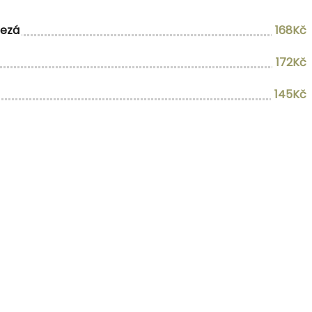
mezá
168Kč
172Kč
145Kč