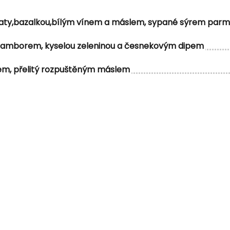
ajčaty,bazalkou,bílým vínem a máslem, sypané sýrem par
ramborem, kyselou zeleninou a česnekovým dipem
em, přelitý rozpuštěným máslem