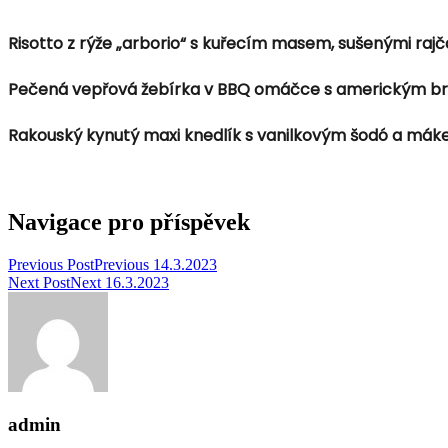
Risotto z rýže „arborio“ s kuřecím masem, sušenými r
Pečená vepřová žebírka v BBQ omáčce s americkým b
Rakouský kynutý maxi knedlík s vanilkovým šodó a mák
Navigace pro příspěvek
Previous Post
Previous
14.3.2023
Next Post
Next
16.3.2023
admin