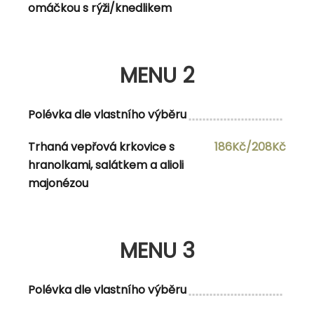
omáčkou s rýži/knedlikem
MENU 2
MENU 2
Polévka dle denní nabídka Katův šleh s
180Kč/202Kč
bramborákem a strouhaným sýrem
Polévka dle vlastního výběru
Trhaná vepřová krkovice s
186Kč/208Kč
MENU 3
hranolkami, salátkem a alioli
majonézou
Polévka dle denní nabídka Kuřecí řízek
182Kč/204Kč
Savoj s bramborovou kaší a okurkovým
salátem
MENU 3
Polévka dle vlastního výběru
MENU 4