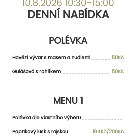
DENNÍ NABÍDKA
10.8.2026 10:30-15:00
DENNÍ NABÍDKA
POLÉVKA
POLÉVKA
Hovězí vývar s masem a nudlemi
48Kč
Hovězí vývar s masem a nudlemi
50Kč
Krémová česnečka s krutony a sýrem
50Kč
Gulášová s rohlíkem
50Kč
MENU 1
MENU 1
Polévka dle denní nabídka Zabijačková
178Kč/200Kč
variace prejtů s jihočeskou lepenicí,
Polévka dle vlastního výběru
křenem a hořčicí
Paprikový lusk s rajskou
184Kč/206Kč