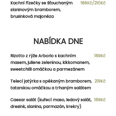
Kachní řízečky se šťouchaným
188Kč/210Kč
Polévka dle denní nabídka Francouzské
178Kč/200Kč
slaninovým bramborem,
brambory s uzeným masem a kyselou
brusinková majonéza
zeleninou
NABÍDKA DNE
NABÍDKA DNE
Rizotto z rýže Arborio s kachním
189Kč
Bryndzové halušky s vyškvařeným špekem
186Kč
masem, juliene zeleninou, kikkomanem,
sweetchilli omáčkou a parmezánem
Mac and cheeseburger (mleté hovězí maso,
239Kč
tekutý cheddar, těstoviny trofie, slanina) s
Telecí jatýrka s opékaným bramborem,
219Kč
hranolkami a tatarskou omáčkou
tatarskou omáčkou a trhaným salátem
Čepovaná Kofola/Malina
1dcl/8Kč
Caesar salát (kuřecí maso, ledový salát,
189Kč
dresink, slanina, parmazán, krekry)
Ovocný birell
0,3l/30Kč/0,5l/40Kč