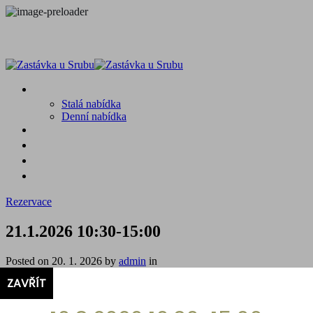
MENU
Stalá nabídka
Denní nabídka
SRUB A OKOLÍ
GALERIE
PROSTĚ CHALUPA
KONTAKT
Rezervace
21.1.2026 10:30-15:00
Posted on
20. 1. 2026
by
admin
in
menu
ZAVŘÍT
21.1.2026 10:30-15:00