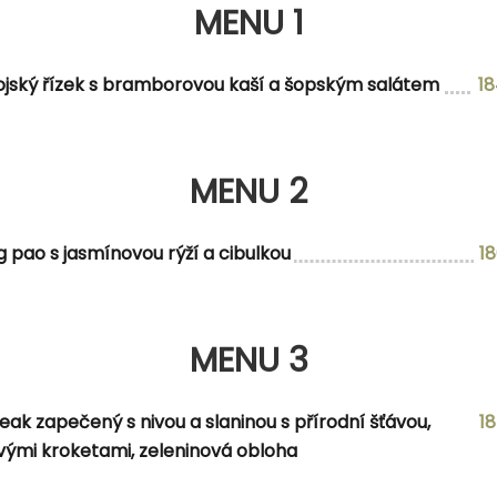
MENU 1
ojský řízek s bramborovou kaší a šopským salátem
1
MENU 2
MENU 2
g pao s jasmínovou rýží a cibulkou
1
MENU 3
MENU 3
eak zapečený s nivou a slaninou s přírodní šťávou,
1
nou, citró
ými kroketami, zeleninová obloha