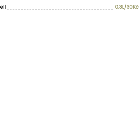
ell
0,3L/30K