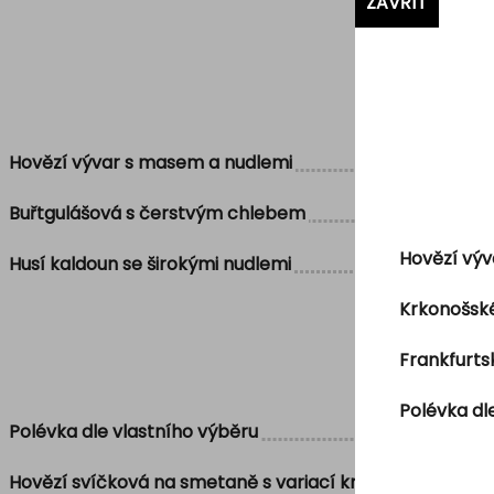
ZAVŘÍT
Hovězí vývar s masem a nudlemi
Buřtgulášová s čerstvým chlebem
Hovězí výv
Husí kaldoun se širokými nudlemi
Krkonošské
Frankfurt
Polévka dl
Polévka dle vlastního výběru
Hovězí svíčková na smetaně s variací knedlíků a brus