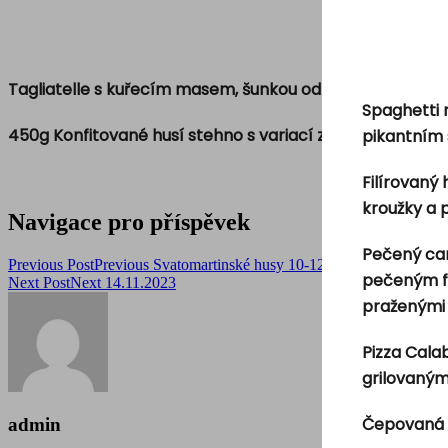
Tagliatelle s kuřecím masem, šunkou od kosti, bílou c
Spaghetti 
450g Konfitované husí stehno s variací zelí a knedlíků, 
pikantním
Filírovaný
kroužky a
Navigace pro příspěvek
Pečený can
Previous Post
Previous
Svatomartinské husy 10-12.11.2023
pečeným fil
Next Post
Next
14.11.2023
praženými 
Pizza Cala
grilovaným
Čepovaná 
admin