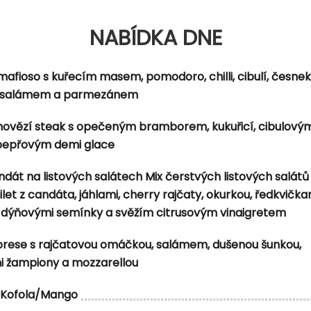
NABÍDKA DNE
NABÍDKA DNE
ibulí, česnekem, smetanou a parmezánem
mafioso s kuřecím masem, pomodoro, chilli, cibulí, česne
přelité silnou omáčkou z výpeku, vídeňská cibulka
 salámem a parmezánem
 hovězí steak s opečeným bramborem, kukuřicí, cibulovým
 pepřovým demi glace
dát na listových salátech Mix čerstvých listových salátů
et z candáta, jáhlami, cherry rajčaty, okurkou, ředkvička
dýňovými semínky a svěžím citrusovým vinaigretem
brese s rajčatovou omáčkou, salámem, dušenou šunkou,
i žampiony a mozzarellou
Kofola/Mango