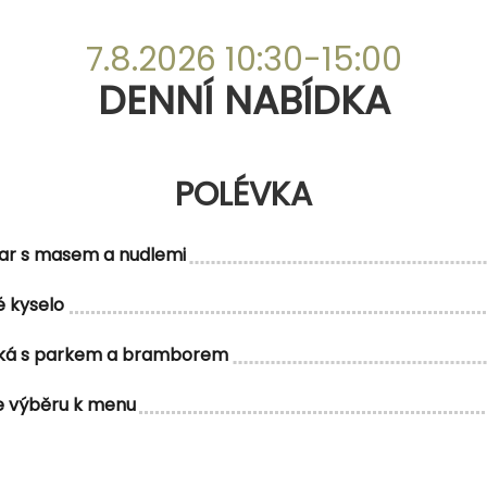
DENNÍ NABÍDKA
7.8.2026 10:30-15:00
DENNÍ NABÍDKA
POLÉVKA
POLÉVKA
ar s masem a nudlemi
 kyselo
ská s parkem a bramborem
MENU 1
e výběru k menu
inkovým terčem