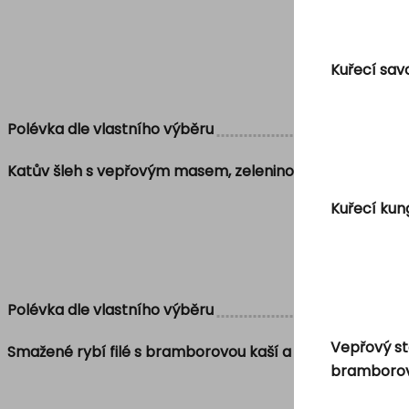
Kuřecí sav
Polévka dle vlastního výběru
Katův šleh s vepřovým masem, zeleninou a hranolkami
Kuřecí kun
Polévka dle vlastního výběru
Vepřový st
Smažené rybí filé s bramborovou kaší a máslovou zeleni
bramborov