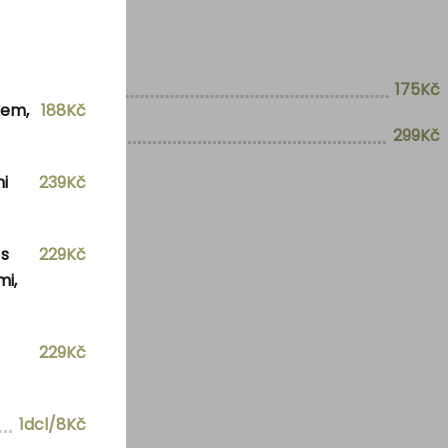
175Kč
kem,
188Kč
299Kč
i
239Kč
 s
229Kč
mi,
229Kč
1dcl/8Kč