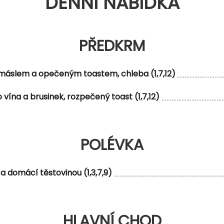
DENNÍ NABÍDKA
PŘEDKRM
, máslem a opečeným toastem, chleba (1,7,12)
vína a brusinek, rozpečený toast (1,7,12)
POLÉVKA
a domácí těstovinou (1,3,7,9)
HLAVNÍ CHOD