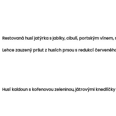
Restovaná husí jatýrka s jablky, cibulí, portským vínem
Lehce zauzený pršut z husích prsou s redukcí červeného 
Husí kaldoun s kořenovou zeleninou, játrovými knedlíčky 