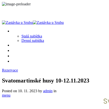
MENU
Stalá nabídka
Denní nabídka
SRUB A OKOLÍ
GALERIE
PROSTĚ CHALUPA
KONTAKT
Rezervace
Svatomartinské husy 10-12.11.2023
Posted on
10. 11. 2023
by
admin
in
menu
S