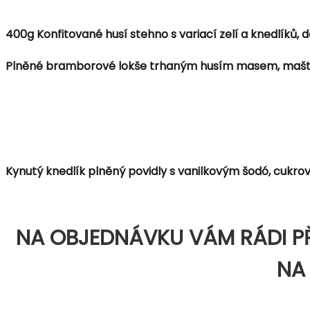
400g Konfitované husí stehno s variací zelí a knedlíků, d
Plněné bramborové lokše trhaným husím masem, maštěn
Kynutý knedlík plněný povidly s vanilkovým šodó, cukro
NA OBJEDNÁVKU VÁM RÁDI PŘI
NA 