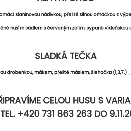
omácí slaninovou nádivkou, přelité silnou omáčkou z výpeku
é husím sádlem s červeným zelím, sypané vídeňskou cib
SLADKÁ TEČKA
vou drobenkou, mákem, přelité máslem, šlehačka (1,3,7,)
PRAVÍME CELOU HUSU S VARIAC
TEL. +420 731 863 263 DO 9.11.