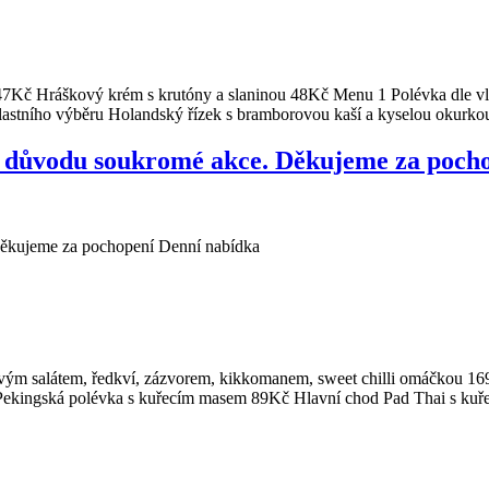
47Kč Hráškový krém s krutóny a slaninou 48Kč Menu 1 Polévka dle v
tního výběru Holandský řízek s bramborovou kaší a kyselou okurko
 z důvodu soukromé akce. Děkujeme za poch
Děkujeme za pochopení Denní nabídka
ovým salátem, ředkví, zázvorem, kikkomanem, sweet chilli omáčkou 1
Pekingská polévka s kuřecím masem 89Kč Hlavní chod Pad Thai s kuře