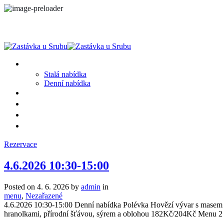
MENU
Stalá nabídka
Denní nabídka
SRUB A OKOLÍ
GALERIE
PROSTĚ CHALUPA
KONTAKT
Rezervace
4.6.2026 10:30-15:00
Posted on
4. 6. 2026
by
admin
in
menu
,
Nezařazené
4.6.2026 10:30-15:00 Denní nabídka Polévka Hovězí vývar s masem
hranolkami, přírodní šťávou, sýrem a oblohou 182Kč/204Kč Menu