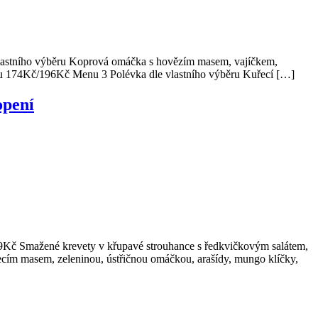
lastního výběru Koprová omáčka s hovězím masem, vajíčkem,
u 174Kč/196Kč Menu 3 Polévka dle vlastního výběru Kuřecí […]
opení
69Kč Smažené krevety v křupavé strouhance s ředkvičkovým salátem,
cím masem, zeleninou, ústřičnou omáčkou, arašídy, mungo klíčky,