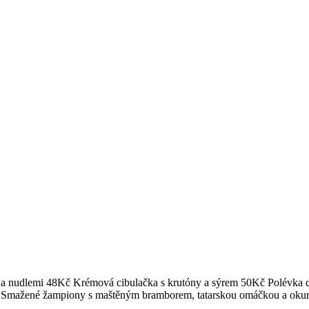
 a nudlemi 48Kč Krémová cibulačka s krutóny a sýrem 50Kč Polévka
 2 Smažené žampiony s maštěným bramborem, tatarskou omáčkou a o