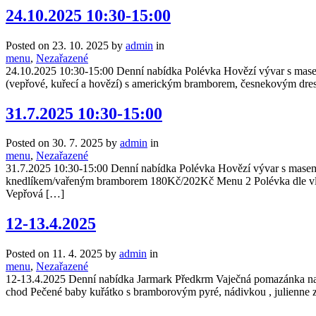
24.10.2025 10:30-15:00
Posted on
23. 10. 2025
by
admin
in
menu
,
Nezařazené
24.10.2025 10:30-15:00 Denní nabídka Polévka Hovězí vývar s ma
(vepřové, kuřecí a hovězí) s americkým bramborem, česnekovým dr
31.7.2025 10:30-15:00
Posted on
30. 7. 2025
by
admin
in
menu
,
Nezařazené
31.7.2025 10:30-15:00 Denní nabídka Polévka Hovězí vývar s mase
knedlíkem/vařeným bramborem 180Kč/202Kč Menu 2 Polévka dle vlas
Vepřová […]
12-13.4.2025
Posted on
11. 4. 2025
by
admin
in
menu
,
Nezařazené
12-13.4.2025 Denní nabídka Jarmark Předkrm Vaječná pomazánka na 
chod Pečené baby kuřátko s bramborovým pyré, nádivkou , julienne