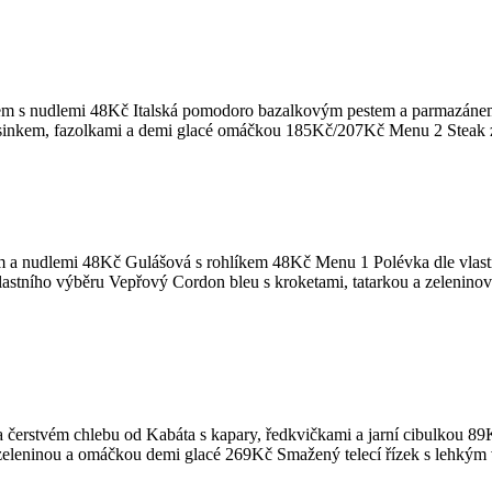
sem s nudlemi 48Kč Italská pomodoro bazalkovým pestem a parmazán
esinkem, fazolkami a demi glacé omáčkou 185Kč/207Kč Menu 2 Steak 
m a nudlemi 48Kč Gulášová s rohlíkem 48Kč Menu 1 Polévka dle vla
tního výběru Vepřový Cordon bleu s kroketami, tatarkou a zelenino
čerstvém chlebu od Kabáta s kapary, ředkvičkami a jarní cibulkou 8
 zeleninou a omáčkou demi glacé 269Kč Smažený telecí řízek s lehký