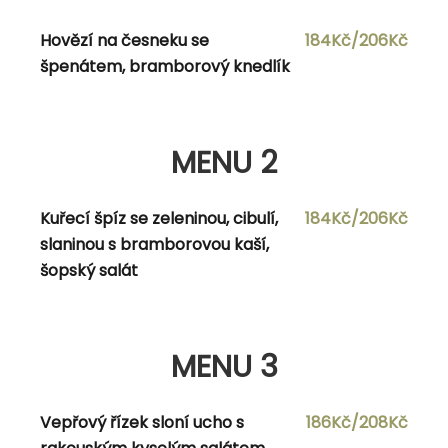
Hovězí na česneku se
184Kč/206Kč
špenátem, bramborový knedlík
MENU 2
Polévka dle vlastního výběru
MENU 2
Cmunda po kaplicku s uzeným a kuřecím
173Kč/195Kč
Kuřecí špíz se zeleninou, cibulí,
184Kč/206Kč
masem, sladkokyselým zelím, šťávou a
slaninou s bramborovou kaší,
vídeňskou cibulkou
šopský salát
MENU 3
MENU 3
Polévka dle vlastního výběru
Vepřový řízek sloní ucho s
186Kč/208Kč
Drůbeží medailonky s žampiónovým
174Kč/196Kč