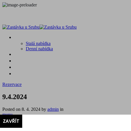
MENU
Stalá nabídka
Denní nabídka
SRUB A OKOLÍ
GALERIE
PROSTĚ CHALUPA
KONTAKT
Rezervace
9.4.2024
Posted on
8. 4. 2024
by
admin
in
menu
9.4.2024
ZAVŘÍT