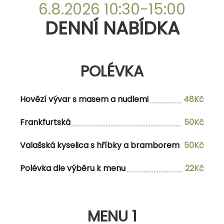
DENNÍ NABÍDKA
6.8.2026 10:30-15:00
DENNÍ NABÍDKA
POLÉVKA
POLÉVKA
Hovězí vývar s masem a nudlemi
47Kč
Minestrone s bazalkovým pestem a
48Kč
Hovězí vývar s masem a nudlemi
48Kč
parmezánem
Frankfurtská
50Kč
Valašská kyselica s hříbky a bramborem
50Kč
MENU 1
Polévka dle výběru k menu
22Kč
Polévka dle vlastního výběru
Fish and Chips s mačkaným hráškem,
174Kč/196Kč
MENU 1
Aioli majonézou a citrónem