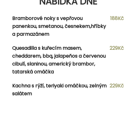
NABÍDKA DNE
Čepovaná Kofola/Malina za zvýhodněnou
1dl/8Kč
Bramborové noky s vepřovou
188Kč
cenu
panenkou, smetanou, česnekem,hříbky
a parmazánem
Navigace pro příspěvek
Quesadilla s kuřecím masem,
229Kč
cheddarem, bbq, jalapeňos a červenou
Previous Post
Previous
8.4.2024
cibulí, slaninou, americký brambor,
Next Post
Next
10.4.2024
tatarská omáčka
Kachna s rýží, teriyaki omáčkou, zelným
229Kč
salátem
admin
View all posts by admin
RELATED POSTS