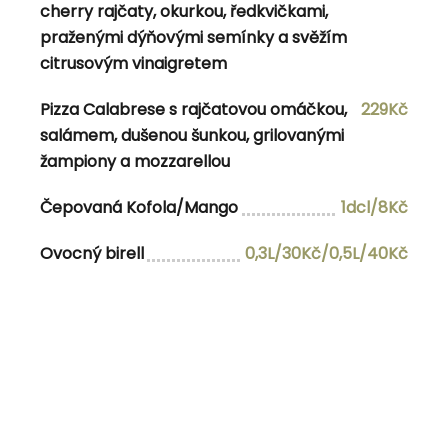
Previous Post
Previous
5.12.2022
cherry rajčaty, okurkou, ředkvičkami,
Next Post
Next
7.12.2022
praženými dýňovými semínky a svěžím
citrusovým vinaigretem
Pizza Calabrese s rajčatovou omáčkou,
229Kč
salámem, dušenou šunkou, grilovanými
žampiony a mozzarellou
editor
View all posts by editor
Čepovaná Kofola/Mango
1dcl/8Kč
RELATED POSTS
Ovocný birell
0,3L/30Kč/0,5L/40Kč
8.12.2022
3.10.2022
28.8.2025 10:30-15:00
Categories
menu