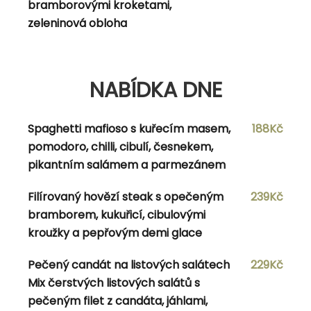
bramborovými kroketami,
omáčkou
zeleninová obloha
NABÍDKA DNE
NABÍDKA DNE
Spaghetti Carbonara (pancetta, vejce,
165Kč
Spaghetti mafioso s kuřecím masem,
188Kč
smetana) sypané sýrem pazmezá
pomodoro, chilli, cibulí, česnekem,
pikantním salámem a parmezánem
Dürüm kebab tortila s kuřecím masem,
179Kč
zeleninou, bílým a červeným zelím,červenou
Filírovaný hovězí steak s opečeným
239Kč
cibulí, sýrem balkán, kebab dresinkem, s
bramborem, kukuřicí, cibulovými
domácími hranolkami a americkým dresinkem
kroužky a pepřovým demi glace
Pečený candát na listových salátech
229Kč
Mix čerstvých listových salátů s
Navigace pro příspěvek
pečeným filet z candáta, jáhlami,