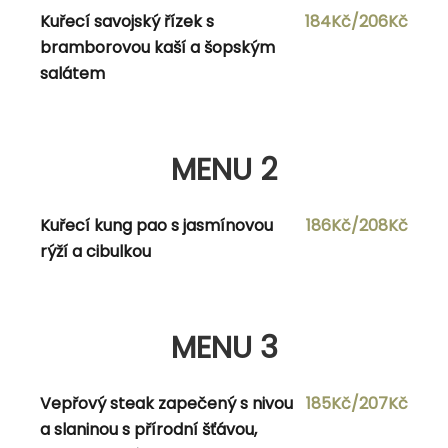
Kuřecí savojský řízek s
184Kč/206Kč
bramborovou kaší a šopským
salátem
MENU 2
Polévka dle vlastního výběru
MENU 2
Kuřecí soté s pórkem, kukuřicí, žampióny
150Kč/165Kč
a smetanou, jasmínová rýže
Kuřecí kung pao s jasmínovou
186Kč/208Kč
rýží a cibulkou
MENU 3
MENU 3
Polévka dle vlastního výběru
Vepřový steak zapečený s nivou
185Kč/207Kč
Smažené žampióny s vařeným
150Kč/165Kč
a slaninou s přírodní šťávou,
bramborem a domácí tatarskou