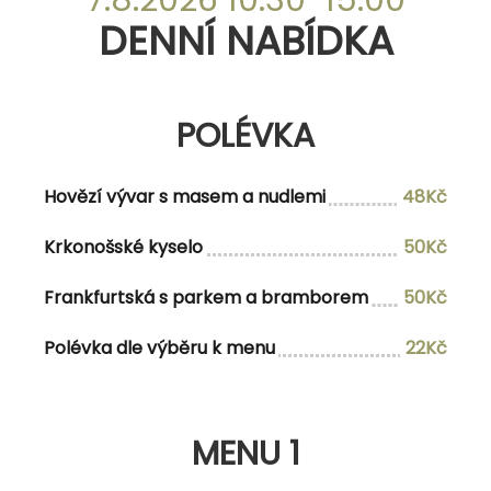
DENNÍ NABÍDKA
DENNÍ NABÍDKA
POLÉVKA
POLÉVKA
Hovězí vývar s masem a nudlemi
42Kč
Hovězí vývar s masem a nudlemi
48Kč
Frankfurtská s párkem
42Kč
Krkonošské kyselo
50Kč
Frankfurtská s parkem a bramborem
50Kč
MENU 1
Polévka dle výběru k menu
22Kč
Polévka dle vlastního výběru
Koprová omáčka s hovězím masem,
150Kč/165Kč
MENU 1
vejcem a houskovým
knedlíkem/vařeným bramborem