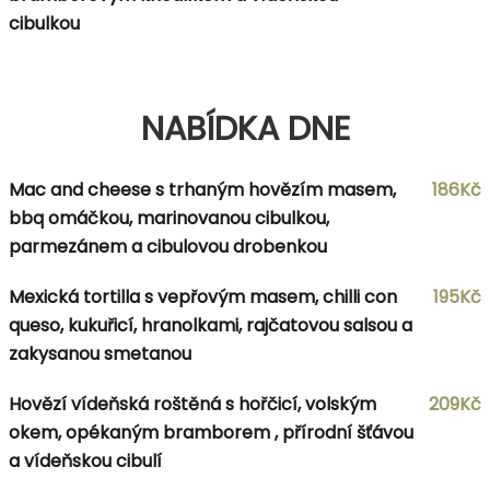
cibulkou
NABÍDKA DNE
Mac and cheese s trhaným hovězím masem,
186Kč
bbq omáčkou, marinovanou cibulkou,
parmezánem a cibulovou drobenkou
Mexická tortilla s vepřovým masem, chilli con
195Kč
queso, kukuřicí, hranolkami, rajčatovou salsou a
zakysanou smetanou
Hovězí vídeňská roštěná s hořčicí, volským
209Kč
okem, opékaným bramborem , přírodní šťávou
a vídeňskou cibulí