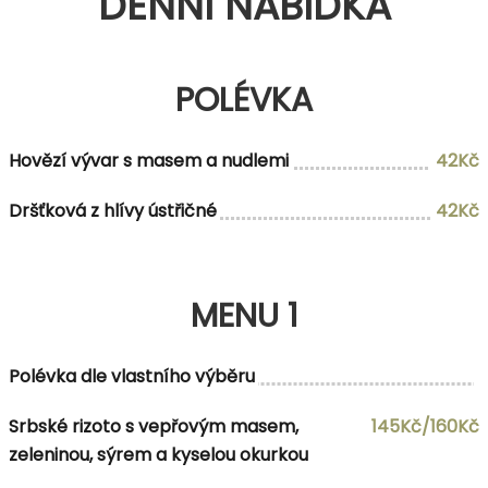
DENNÍ NABÍDKA
POLÉVKA
Hovězí vývar s masem a nudlemi
42Kč
Dršťková z hlívy ústřičné
42Kč
MENU 1
Polévka dle vlastního výběru
Srbské rizoto s vepřovým masem,
145Kč/160Kč
zeleninou, sýrem a kyselou okurkou