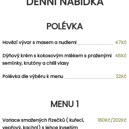
DENNÍ NABÍDKA
POLÉVKA
Hovězí vývar s masem a nudlemi
47Kč
Dýňový krém s kokosovým mlékem s praženými
48Kč
semínky, krutóny a chilli vlasy
Polévka dle výběru k menu
22Kč
MENU 1
Variace smažených řízečků ( kuřecí,
180Kč/202Kč
vepřový, kachní) s lehce kyselým