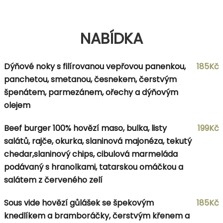
NABÍDKA
Dýňové noky s filírovanou vepřovou panenkou,
185Kč
panchetou, smetanou, česnekem, čerstvým
špenátem, parmezánem, ořechy a dýňovým
olejem
Beef burger 100% hovězí maso, bulka, listy
199Kč
salátů, rajče, okurka, slaninová majonéza, tekutý
chedar,slaninový chips, cibulová marmeláda
podávaný s hranolkami, tatarskou omáčkou a
salátem z červeného zelí
Sous vide hovězí gůlášek se špekovým
185Kč
knedlíkem a bramboráčky, čerstvým křenem a