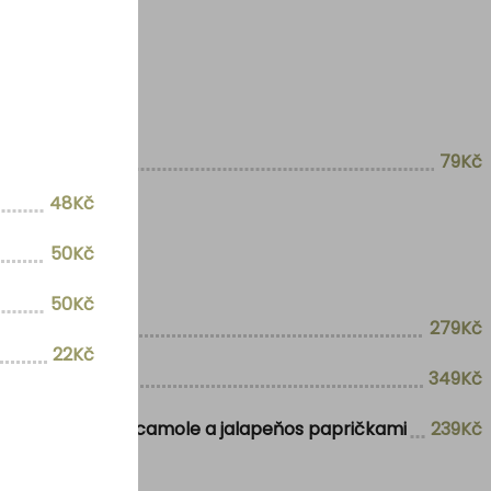
79Kč
48Kč
50Kč
50Kč
279Kč
22Kč
běru
349Kč
nou smetanou, quacamole a jalapeňos papričkami
239Kč