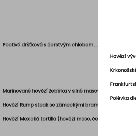
Poctivá dršťková s čerstvým chlebem
Hovězí výv
Krkonošské
Frankfurt
Marinované hovězí žebírka v silné masové šťávě s bra
Polévka dl
Hovězí Rump steak se zámeckými bramborami, kukuřičný
Hovězí Mexická tortilla (hovězí maso, červené fazole,