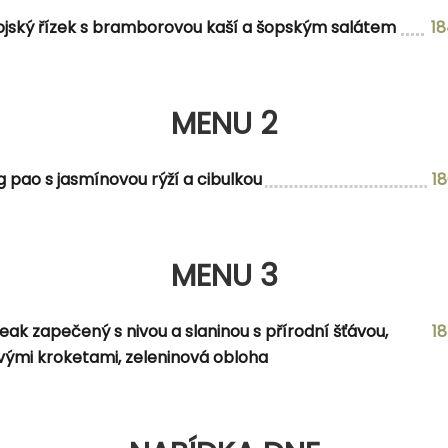
ojský řízek s bramborovou kaší a šopským salátem
1
DEZERT
 ovocem a šlehačkou
MENU 2
g pao s jasmínovou rýží a cibulkou
1
MENU 3
eak zapečený s nivou a slaninou s přírodní šťávou,
1
ými kroketami, zeleninová obloha