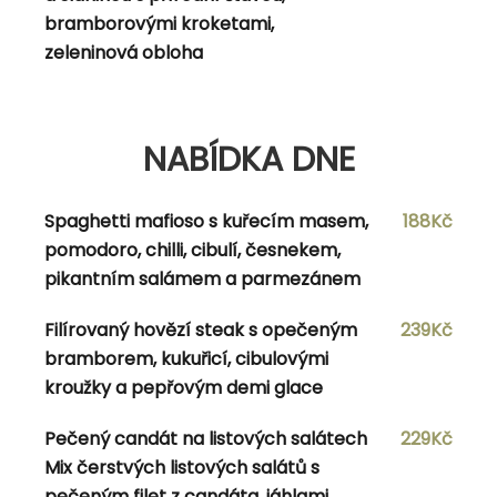
bramborovými kroketami,
zeleninová obloha
NABÍDKA DNE
NABÍDKA DNE
Fusilli s vepřovou panenkou, gorgonzolou,
184Kč
hráškem, česnekem, smetanou a parmezánem
Spaghetti mafioso s kuřecím masem,
188Kč
Hovězí flank steak s batátovým pyré cukrovými
219Kč
pomodoro, chilli, cibulí, česnekem,
lusky a omáčkou demi glace
pikantním salámem a parmezánem
Salát Caesar s kuřecím masem, ančovičkovým
199Kč
Filírovaný hovězí steak s opečeným
239Kč
dresinkem, slaninou, chlebovými krutóny a
bramborem, kukuřicí, cibulovými
parmazánem
kroužky a pepřovým demi glace
Čepovaná Kofola/Malina za zvýhodněnou
1dcl/8Kč
Pečený candát na listových salátech
229Kč
cenu
Mix čerstvých listových salátů s
pečeným filet z candáta, jáhlami,