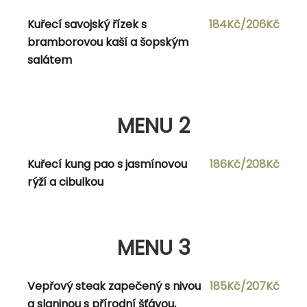
Kuřecí savojský řízek s
184Kč/206Kč
MENU 2
bramborovou kaší a šopským
salátem
Polévka dle vlastního výběru
Kuřecí medailonky se žampiónovým
178Kč/200Kč
MENU 2
přelivem, kroketami a trhaným salátem
s cherry rajčaty
Kuřecí kung pao s jasmínovou
186Kč/208Kč
rýží a cibulkou
MENU 3
MENU 3
Polévka dle vlastního výběru
Vepřový steak zapečený s nivou
185Kč/207Kč
Segedínský guláš s houskovým
176Kč/198Kč
a slaninou s přírodní šťávou,
knedlíkem