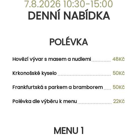
DENNÍ NABÍDKA
7.8.2026 10:30-15:00
DENNÍ NABÍDKA
POLÉVKA
POLÉVKA
Hovězí vývar s masem a nudlemi
48Kč
Hovězí vývar s masem a nudlemi
48Kč
Čočková s uzeným masem
48Kč
Krkonošské kyselo
50Kč
MENU 1
Frankfurtská s parkem a bramborem
50Kč
Polévka dle výběru k menu
22Kč
Polévka dle vlastního výběru
Smažený kuřecí řízek v pivním těstíčku s
178Kč/200Kč
bramborovou kaší a coleslaw salátem
MENU 1