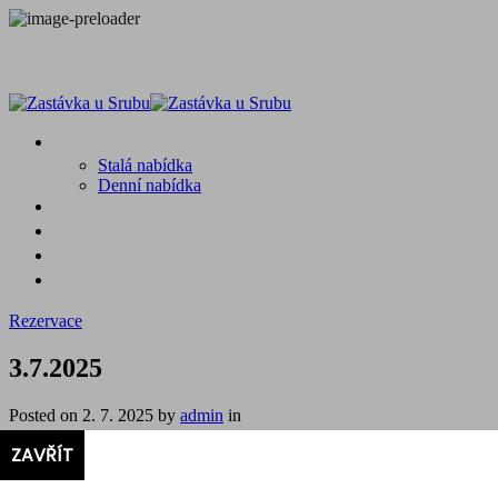
MENU
Stalá nabídka
Denní nabídka
SRUB A OKOLÍ
GALERIE
PROSTĚ CHALUPA
KONTAKT
Rezervace
3.7.2025
Posted on
2. 7. 2025
by
admin
in
menu
3.7.2025
ZAVŘÍT