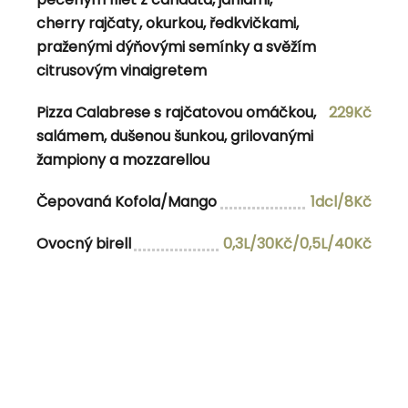
Ovocný birell
0,3L/30Kč/0,5L/40Kč
cherry rajčaty, okurkou, ředkvičkami,
praženými dýňovými semínky a svěžím
citrusovým vinaigretem
Navigace pro příspěvek
Pizza Calabrese s rajčatovou omáčkou,
229Kč
Previous Post
Previous
2.7.2025
salámem, dušenou šunkou, grilovanými
Next Post
Next
5.7.2025
žampiony a mozzarellou
Čepovaná Kofola/Mango
1dcl/8Kč
Ovocný birell
0,3L/30Kč/0,5L/40Kč
admin
View all posts by admin
RELATED POSTS
13.8.2025 10:30-15:00