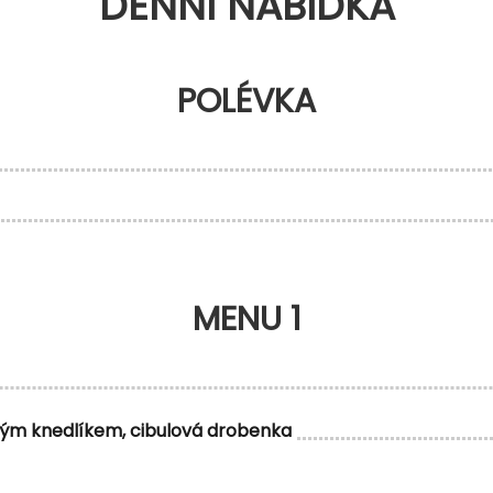
DENNÍ NABÍDKA
POLÉVKA
MENU 1
m knedlíkem, cibulová drobenka