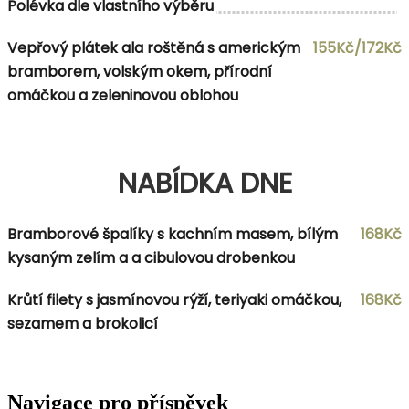
Polévka dle vlastního výběru
Vepřový plátek ala roštěná s americkým
155Kč/172Kč
bramborem, volským okem, přírodní
omáčkou a zeleninovou oblohou
NABÍDKA DNE
Bramborové špalíky s kachním masem, bílým
168Kč
kysaným zelím a a cibulovou drobenkou
Krůtí filety s jasmínovou rýží, teriyaki omáčkou,
168Kč
sezamem a brokolicí
Navigace pro příspěvek