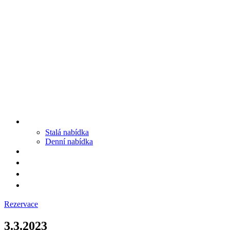
MENU
Stalá nabídka
Denní nabídka
SRUB A OKOLÍ
GALERIE
PROSTĚ CHALUPA
KONTAKT
Rezervace
3.3.2023