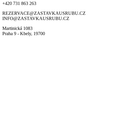
+420 731 863 263
REZERVACE@ZASTAVKAUSRUBU.CZ
INFO@ZASTAVKAUSRUBU.CZ
Martinická 1083
Praha 9 - Kbely, 19700
© Zastávka u Srubu 2022 |
Vytvořilo Kassua Studio