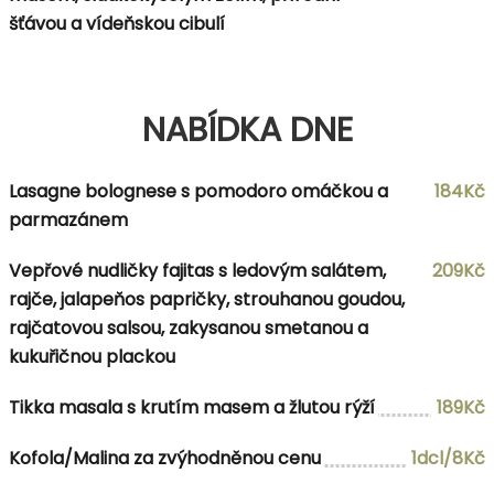
šťávou a vídeňskou cibulí
NABÍDKA DNE
Lasagne bolognese s pomodoro omáčkou a
184Kč
parmazánem
Vepřové nudličky fajitas s ledovým salátem,
209Kč
rajče, jalapeňos papričky, strouhanou goudou,
rajčatovou salsou, zakysanou smetanou a
kukuřičnou plackou
Tikka masala s krutím masem a žlutou rýží
189Kč
Kofola/Malina za zvýhodněnou cenu
1dcl/8Kč