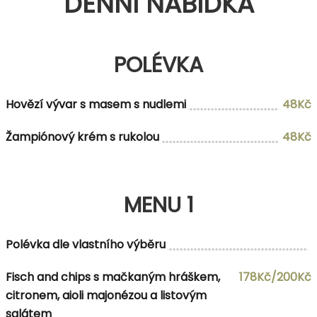
DENNÍ NABÍDKA
POLÉVKA
Hovězí vývar s masem s nudlemi
48Kč
Žampiónový krém s rukolou
48Kč
MENU 1
Polévka dle vlastního výběru
Fisch and chips s mačkaným hráškem,
178Kč/200Kč
citronem, aioli majonézou a listovým
salátem