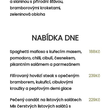
a slaninou s přírodní šťávou,
bramborovým knedlíkem, výpek a
bramborovými kroketami,
cibulová drobenka
zeleninová obloha
NABÍDKA DNE
NABÍDKA DNE
Bramborové noky s vepřovou panenkou,
182Kč
Spaghetti mafioso s kuřecím masem,
188Kč
česnekem, hříbky, smetanou a parmazánem
pomodoro, chilli, cibulí, česnekem,
pikantním salámem a parmezánem
Bacon burger (hovězí mleté maso, slanina,
209Kč
cheddar, bramborová placka, smoked dresing,
Filírovaný hovězí steak s opečeným
239Kč
ledový salát, kyselá okurka, rajče, marinovaná
bramborem, kukuřicí, cibulovými
cibulka) s tatarskou omáčkou a bramborovými
kroužky a pepřovým demi glace
dukátky
Pečený candát na listových salátech
229Kč
Těstovinový salát s kuřecími stripsy,
179Kč
Mix čerstvých listových salátů s
francouzským dresingem, paprikou, okurkou,