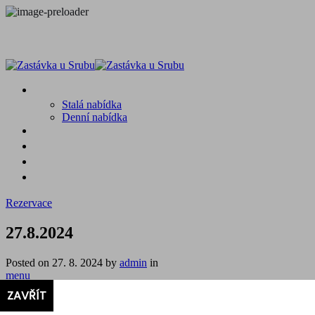
MENU
Stalá nabídka
Denní nabídka
SRUB A OKOLÍ
GALERIE
PROSTĚ CHALUPA
KONTAKT
Rezervace
27.8.2024
Posted on
27. 8. 2024
by
admin
in
menu
27.8.2024
ZAVŘÍT