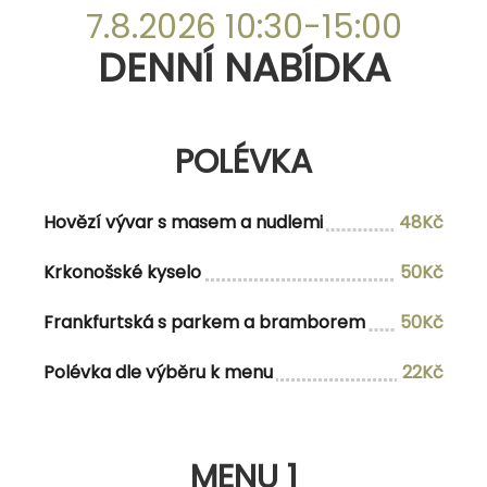
DENNÍ NABÍDKA
7.8.2026 10:30-15:00
DENNÍ NABÍDKA
POLÉVKA
POLÉVKA
Hovězí vývar s masem a nudlemi
47Kč
Staročeská bramboračka s hříbky
48Kč
Hovězí vývar s masem a nudlemi
48Kč
Krkonošské kyselo
50Kč
MENU 1
Frankfurtská s parkem a bramborem
50Kč
Polévka dle výběru k menu
22Kč
Polévka dle vlastního výběru
Variace smažených řízečků (kuřecí,
176Kč/198Kč
vepřové, kachní) s bramborovou kaší,
MENU 1
okurkovým salátem a křenovou