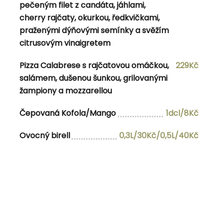
pečeným filet z candáta, jáhlami,
rajčaty, červenou cibulí, vařeným vejcem a
cherry rajčaty, okurkou, ředkvičkami,
sýrem
praženými dýňovými semínky a svěžím
citrusovým vinaigretem
Čepovaná Kofola/Malina za zvýhodněnou
1dl/8Kč
cenu
Pizza Calabrese s rajčatovou omáčkou,
229Kč
salámem, dušenou šunkou, grilovanými
žampiony a mozzarellou
Navigace pro příspěvek
Čepovaná Kofola/Mango
1dcl/8Kč
Previous Post
Previous
26.8.2024
Next Post
Next
28.8.2024
Ovocný birell
0,3L/30Kč/0,5L/40Kč
admin