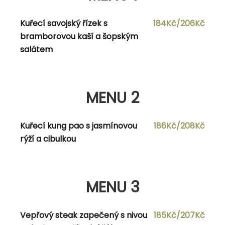
majonézou
Kuřecí savojský řízek s
184Kč/206Kč
bramborovou kaší a šopským
salátem
MENU 2
Polévka dle vlastního výběru
MENU 2
Čevabčiči s vařeným bramborem,
176Kč/198Kč
ajvarem, hořčicí a cibulí
Kuřecí kung pao s jasmínovou
186Kč/208Kč
rýží a cibulkou
MENU 3
MENU 3
Polévka dle vlastního výběru
Vepřový steak zapečený s nivou
185Kč/207Kč
Vepřová plec s kysaným bílým zelím a
176Kč/198Kč