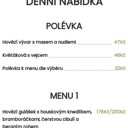
DENNÍ NABÍDKA
POLÉVKA
Hovězí vývar s masem a nudlemi
47Kč
Květáková s vejcem
48Kč
Polévka k menu dle výběru
22Kč
MENU 1
Hovězí gulášek s houskovým knedlíkem,
178Kč/200Kč
bramboráčkami, čerstvou cibulí a
beraním rohem