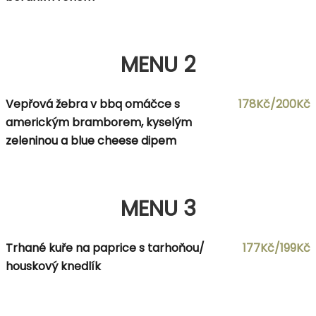
MENU 2
Vepřová žebra v bbq omáčce s
178Kč/200Kč
americkým bramborem, kyselým
zeleninou a blue cheese dipem
MENU 3
Trhané kuře na paprice s tarhoňou/
177Kč/199Kč
houskový knedlík