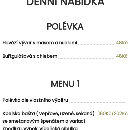
DENNÍ NABÍDKA
POLÉVKA
Hovězí vývar s masem a nudlemi
48Kč
Buřtgulášová s chlebem
48Kč
MENU 1
Polévka dle vlastního výběru
Kbelska bašta ( vepřové, uzené, sekaná)
180Kč/202Kč
se smetanovým špenátem a variací
knedlíku, výpek, vídeňská cibulka