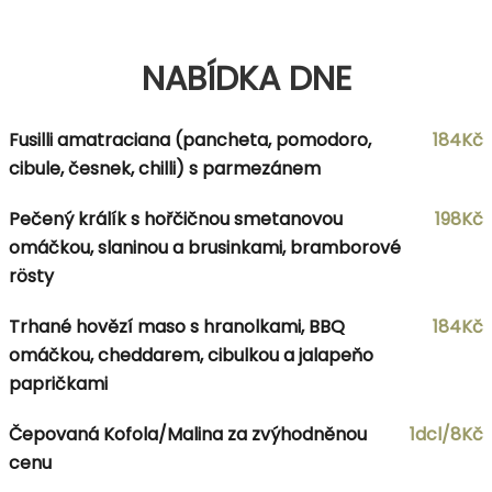
NABÍDKA DNE
Fusilli amatraciana (pancheta, pomodoro,
184Kč
cibule, česnek, chilli) s parmezánem
Pečený králík s hořčičnou smetanovou
198Kč
omáčkou, slaninou a brusinkami, bramborové
rösty
Trhané hovězí maso s hranolkami, BBQ
184Kč
omáčkou, cheddarem, cibulkou a jalapeňo
papričkami
Čepovaná Kofola/Malina za zvýhodněnou
1dcl/8Kč
cenu