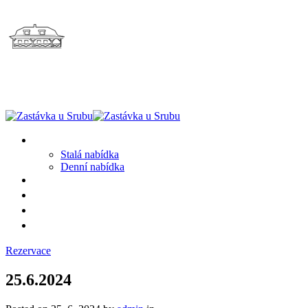
MENU
Stalá nabídka
Denní nabídka
SRUB A OKOLÍ
GALERIE
PROSTĚ CHALUPA
KONTAKT
Rezervace
25.6.2024