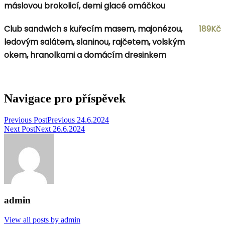
máslovou brokolicí, demi glacé omáčkou
Club sandwich s kuřecím masem, majonézou,
189Kč
ledovým salátem, slaninou, rajčetem, volským
okem, hranolkami a domácím dresinkem
Navigace pro příspěvek
Previous Post
Previous
24.6.2024
Next Post
Next
26.6.2024
admin
View all posts by admin