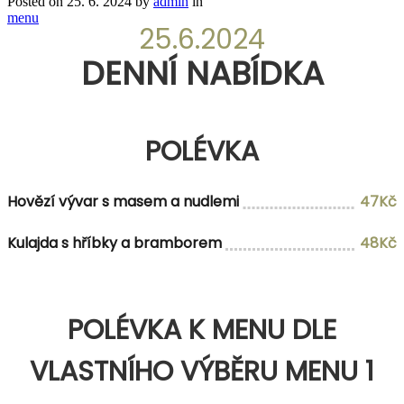
Posted on
25. 6. 2024
by
admin
in
menu
25.6.2024
DENNÍ NABÍDKA
POLÉVKA
Hovězí vývar s masem a nudlemi
47Kč
Kulajda s hříbky a bramborem
48Kč
POLÉVKA K MENU DLE
VLASTNÍHO VÝBĚRU MENU 1