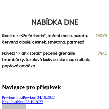
NABÍDKA DNE
Risotto z rýže “Arborio” , kuřecí maso, cuketa,
160Kč
červená cibule, česnek, smetana, parmezá
Hovězí “ Flank steak” pečené grenaille
179Kč
brambůrky, fazolové lusky se slaninou a cibulí,
pepřová omáčka
Navigace pro příspěvek
Previous Post
Previous
24.10.2022
Next Post
Next
26.10.2022