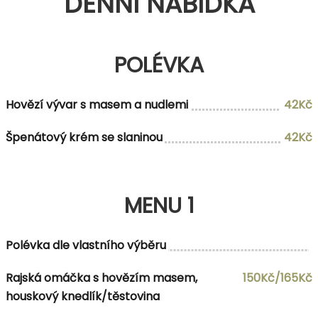
DENNÍ NABÍDKA
POLÉVKA
Hovězí vývar s masem a nudlemi
42Kč
Špenátový krém se slaninou
42Kč
MENU 1
Polévka dle vlastního výběru
Rajská omáčka s hovězím masem,
150Kč/165Kč
houskový knedlík/těstovina