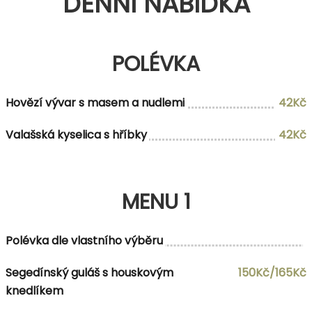
DENNÍ NABÍDKA
POLÉVKA
Hovězí vývar s masem a nudlemi
42Kč
Valašská kyselica s hříbky
42Kč
MENU 1
Polévka dle vlastního výběru
Segedínský guláš s houskovým
150Kč/165Kč
knedlíkem