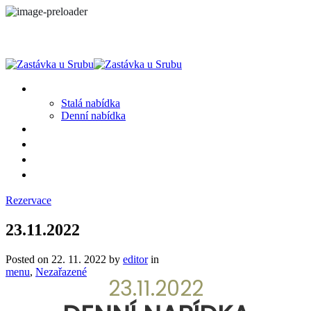
MENU
Stalá nabídka
Denní nabídka
SRUB A OKOLÍ
GALERIE
PROSTĚ CHALUPA
KONTAKT
Rezervace
23.11.2022
Posted on
22. 11. 2022
by
editor
in
menu
,
Nezařazené
23.11.2022