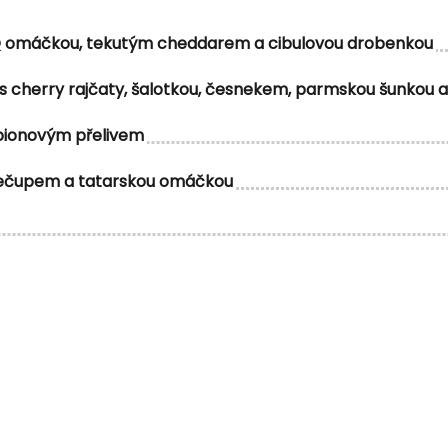
Q omáčkou, tekutým cheddarem a cibulovou drobenkou
o s cherry rajčaty, šalotkou, česnekem, parmskou šunkou a
pionovým přelivem
 kečupem a tatarskou omáčkou