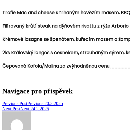
Trofie Mac and cheese s trhaným hovězím masem, BB
Filírovaný krůtí steak na dýňovém risottu z rýže Arbori
Krémové lasagne se špenátem, kuřecím masem a žam
2ks Královský langoš s česnekem, strouhaným sýrem,
Čepovaná Kofola/Malina za zvýhodněnou cenu
Navigace pro příspěvek
Previous Post
Previous
20.2.2025
Next Post
Next
24.2.2025