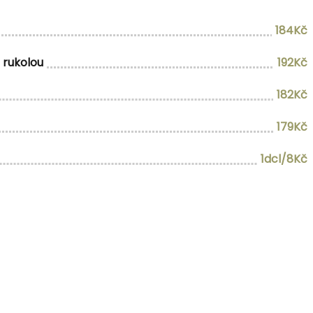
184Kč
 rukolou
192Kč
182Kč
179Kč
1dcl/8Kč