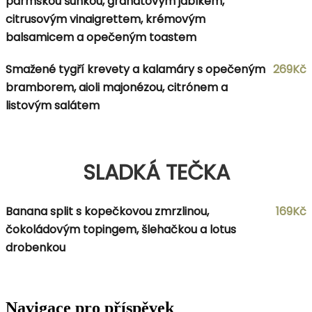
parmskou šunkou, granátovým jablkem,
citrusovým vinaigrettem, krémovým
balsamicem a opečeným toastem
Smažené tygří krevety a kalamáry s opečeným
269Kč
bramborem, aioli majonézou, citrónem a
listovým salátem
SLADKÁ TEČKA
Banana split s kopečkovou zmrzlinou,
169Kč
čokoládovým topingem, šlehačkou a lotus
drobenkou
Navigace pro příspěvek