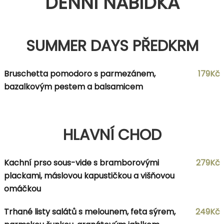
DENNÍ NABÍDKA
SUMMER DAYS PŘEDKRM
Bruschetta pomodoro s parmezánem,
179Kč
bazalkovým pestem a balsamicem
HLAVNÍ CHOD
Kachní prso sous-vide s bramborovými
279Kč
plackami, máslovou kapustičkou a višňovou
omáčkou
Trhané listy salátů s melounem, feta sýrem,
249Kč