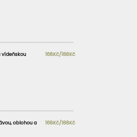
a vídeňskou
168Kč/188Kč
ávou, oblohou a
168Kč/188Kč