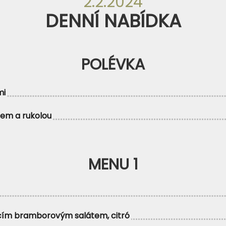
2.2.2024
DENNÍ NABÍDKA
POLÉVKA
mi
jem a rukolou
MENU 1
ácím bramborovým salátem, citró