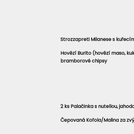
Strozzapreti Milanese s kuřec
Hovězí Burito (hovězí maso, ku
bramborové chipsy
2 ks Palačinka s nutellou, jah
Čepovaná Kofola/Malina za zvý