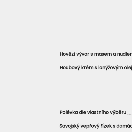
Hovězí vývar s masem a nudle
Houbový krém s lanýžovým ole
Polévka dle vlastního výběru
Savojský vepřový řízek s dom