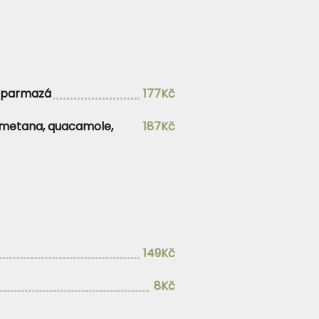
, parmazá
177Kč
 smetana, quacamole,
187Kč
149Kč
8Kč