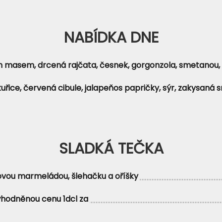
NABÍDKA DNE
ím masem, drcená rajčata, česnek, gorgonzola, smetanou
kuřice, červená cibule, jalapeňos papričky, sýr, zakysaná
SLADKÁ TEČKA
odovou marmeládou, šlehačku a oříšky
hodněnou cenu 1dcl za