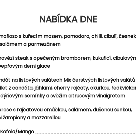
tím masem, ořechy, hroznovým vínem a parmazánem
NABÍDKA DNE
á okurka, cheddar, rajče, cibulové kroužky) s hranolkami
mafioso s kuřecím masem, pomodoro, chilli, cibulí, česne
ou cibulí, vajíčkem, sýrem a francouzským dresingem
 salámem a parmezánem
 hovězí steak s opečeným bramborem, kukuřicí, cibulovým
 pepřovým demi glace
dát na listových salátech Mix čerstvých listových salátů
et z candáta, jáhlami, cherry rajčaty, okurkou, ředkvička
dýňovými semínky a svěžím citrusovým vinaigretem
brese s rajčatovou omáčkou, salámem, dušenou šunkou,
i žampiony a mozzarellou
Kofola/Mango