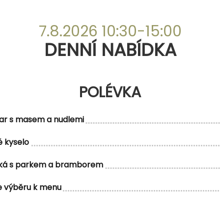
DENNÍ NABÍDKA
7.8.2026 10:30-15:00
POLÉVKA
DENNÍ NABÍDKA
POLÉVKA
ar s masem a nudlemi
MENU 1
 kyselo
ská s parkem a bramborem
e výběru k menu
u zeleninou