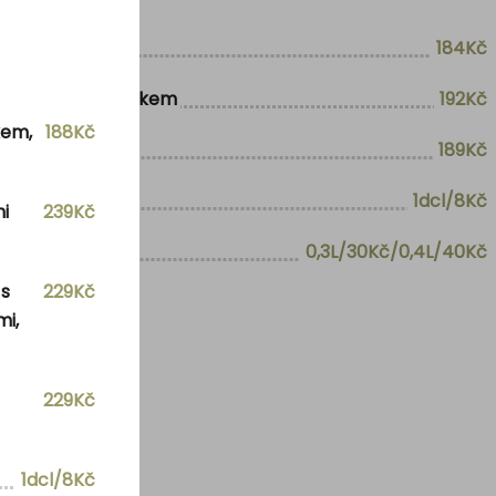
184Kč
 a domácím dresinkem
192Kč
kem,
188Kč
189Kč
1dcl/8Kč
i
239Kč
0,3L/30Kč/0,4L/40Kč
 s
229Kč
mi,
229Kč
1dcl/8Kč