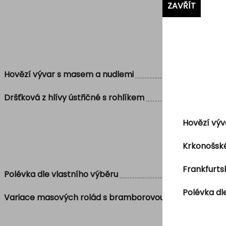
ZAVŘÍT
Hovězí vývar s masem a nudlemi
Dršťková z hlívy ústřičné s rohlíkem
Hovězí výv
Krkonošské
Frankfurt
Polévka dle vlastního výběru
Polévka dl
Variace masových rolád s bramborovou kaší a máslovo