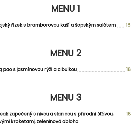
MENU 1
MENU 2
ojský řízek s bramborovou kaší a šopským salátem
1
MENU 2
MENU 3
g pao s jasmínovou rýží a cibulkou
1
MENU 3
u, hořčicí, volským okem a oblohou
eak zapečený s nivou a slaninou s přírodní šťávou,
1
ými kroketami, zeleninová obloha
NABÍDKA DNE