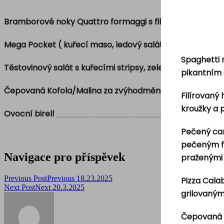
Bramborové noky Quattro formaggi s filirovaným krů
Mega Pocket ( kuřecí maso, ledový salát, slanina, kysel
Spaghetti 
Těstovinový salát s kuřecími stripsy, zeleninou, červen
pikantním
Čepovaná Kofola/Malina za zvýhodměnou cenu
Filírovaný
kroužky a
Ovocní birell
Pečený can
pečeným fil
Navigace pro příspěvek
praženými 
Previous Post
Previous
18.23.2025
Pizza Cala
Next Post
Next
20.3.2025
grilovaným
Čepovaná 