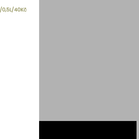
č/0,5L/40Kč