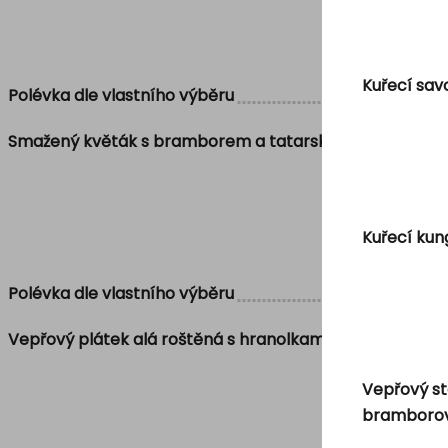
Kuřecí sav
Polévka dle vlastního výběru
Smažený květák s bramborem a tatarskou omáčkou
Kuřecí kun
Polévka dle vlastního výběru
Vepřový plátek alá roštěná s hranolkami, přírodní šťávo
Vepřový st
bramborov