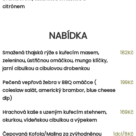
citrónem
NABÍDKA
Smažená thajská rýže s kuřecím masem,
182Kč
zeleninou, ústřičnou omáčkou, mungo klíčky,
jarní cibulkou a cibulovou drobenkou
Pečená vepřová žebra v BBQ omáčce (
199Kč
coleslaw salát, americký brambor, blue cheese
dip)
Hrachová kaše s uzeným kuřecím stehnem,
169Kč
okurkou, vídeňskou cibulkou a výpekem
Čepovaná Kofola/Malina za zvýhodněnou
1dcl/8Kč