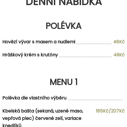
DENNÍ NABÍDKA
POLÉVKA
Hovězí vývar s masem a nudlemi
48Kč
Hráškový krém s krutóny
49Kč
MENU 1
Polévka dle vlastního výběru
Kbelská bašta (sekaná, uzené maso,
185Kč/207Kč
vepřová plec) červené zelí, variace
knedlíků