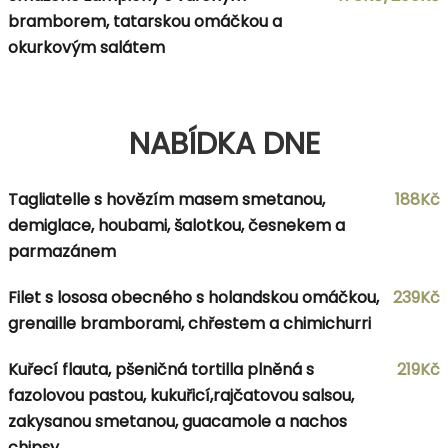
bramborem, tatarskou omáčkou a
okurkovým salátem
NABÍDKA DNE
Tagliatelle s hovězím masem smetanou,
188Kč
demiglace, houbami, šalotkou, česnekem a
parmazánem
Filet s lososa obecného s holandskou omáčkou,
239Kč
grenaille bramborami, chřestem a chimichurri
Kuřecí flauta, pšeničná tortilla plněná s
219Kč
fazolovou pastou, kukuřicí,rajčatovou salsou,
zakysanou smetanou, guacamole a nachos
chipsy