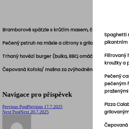
Bramborové spätzle s krůtím masem, česnekem, bazal
Spaghetti 
pikantním
Pečený pstruh na másle a citrony s grilovanou zeleninou
Filírovaný
Trhaný hovězí burger (bulka, BBQ omáčka, hovězí maso
kroužky a
Čepovaná Kofola/ malina za zvýhodněnou cenu 1dcl/8 K
Pečený can
pečeným fil
praženými 
Navigace pro příspěvek
Pizza Cala
Previous Post
Previous
17.7.2025
grilovaným
Next Post
Next
20.7.2025
Čepovaná 