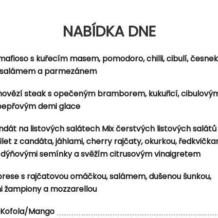
NABÍDKA DNE
NABÍDKA DNE
kou, sušenými rajčaty, smetanou a parmezánem
mafioso s kuřecím masem, pomodoro, chilli, cibulí, česne
 salámem a parmezánem
, grenaille brambory a aioli majonézou
 hovězí steak s opečeným bramborem, kukuřicí, cibulovým
, majonéza, cibulové kroužky, ementál) s bramborovými 
 pepřovým demi glace
č Ovocný birell
dát na listových salátech Mix čerstvých listových salátů
et z candáta, jáhlami, cherry rajčaty, okurkou, ředkvička
dýňovými semínky a svěžím citrusovým vinaigretem
brese s rajčatovou omáčkou, salámem, dušenou šunkou,
i žampiony a mozzarellou
Kofola/Mango