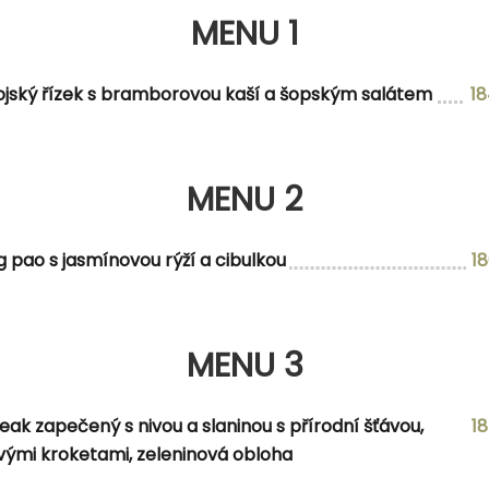
MENU 1
MENU 2
ojský řízek s bramborovou kaší a šopským salátem
1
MENU 2
MENU 3
g pao s jasmínovou rýží a cibulkou
1
 cibulí a žampiony s bramborovými kroketami, tatarsko
MENU 3
MENU 4
eak zapečený s nivou a slaninou s přírodní šťávou,
1
edlíků a vídeňskou cibulkou
ými kroketami, zeleninová obloha