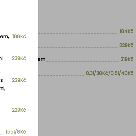
184Kč
kem,
188Kč
229Kč
i
239Kč
dukáty a dresinkem
219Kč
0,3l/30Kč/0,5l/40Kč
 s
229Kč
mi,
229Kč
1dcl/8Kč