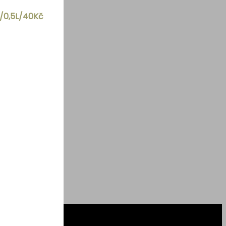
č/0,5L/40Kč