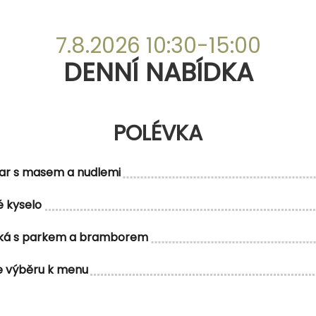
DENNÍ NABÍDKA
7.8.2026 10:30-15:00
POLÉVKA
DENNÍ NABÍDKA
POLÉVKA
ar s masem a nudlemi
 kyselo
MENU 1
ská s parkem a bramborem
e výběru k menu
, bramborovým knedlíkem, vídeňská cibule