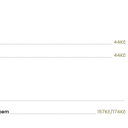
44Kč
44Kč
ipem
157Kč/174Kč