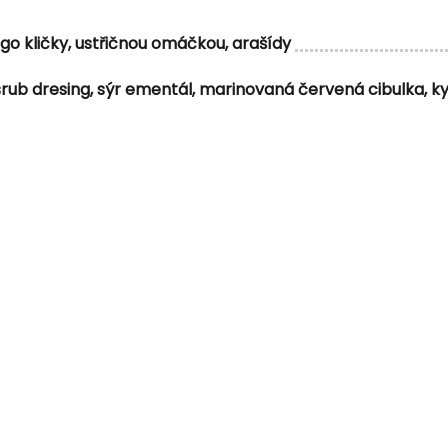
ngo kličky, ustřičnou omáčkou, arašídy
rub dresing, sýr ementál, marinovaná červená cibulka, kys