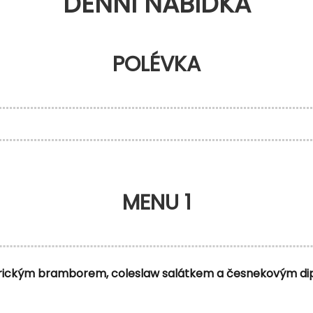
DENNÍ NABÍDKA
POLÉVKA
MENU 1
americkým bramborem, coleslaw salátkem a česnekovým d