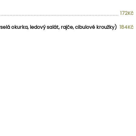
172Kč
elá okurka, ledový salát, rajče, cibulové kroužky)
184Kč