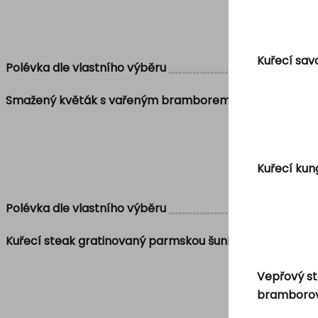
Kuřecí sav
Polévka dle vlastního výběru
Smažený květák s vařeným bramborem a tatarskou omá
Kuřecí kun
Polévka dle vlastního výběru
Kuřecí steak gratinovaný parmskou šunkou a gorgonzolou,
Vepřový st
bramborov