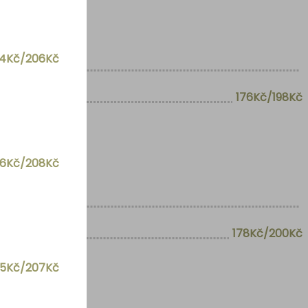
84Kč/206Kč
176Kč/198Kč
86Kč/208Kč
aprik
178Kč/200Kč
85Kč/207Kč