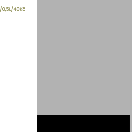
č/0,5L/40Kč