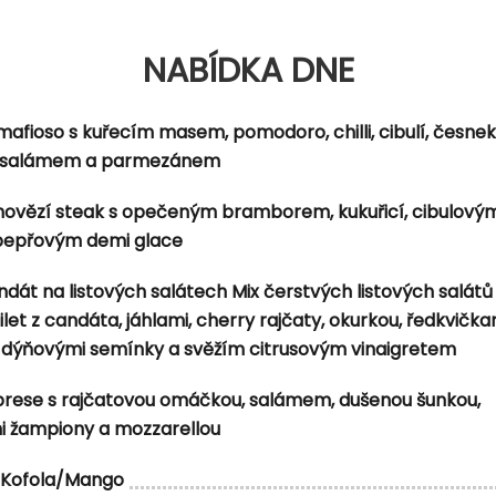
o omáčkou, česnekem, smetanou, gorgonzolou, cherry 
NABÍDKA DNE
 klasem a pepřovou omáčkou
mafioso s kuřecím masem, pomodoro, chilli, cibulí, česne
BQ omáčkou, marinovanou cibulí, praženou slaninou a c
 salámem a parmezánem
 hovězí steak s opečeným bramborem, kukuřicí, cibulovým
 pepřovým demi glace
dát na listových salátech Mix čerstvých listových salátů
et z candáta, jáhlami, cherry rajčaty, okurkou, ředkvička
dýňovými semínky a svěžím citrusovým vinaigretem
brese s rajčatovou omáčkou, salámem, dušenou šunkou,
i žampiony a mozzarellou
Kofola/Mango