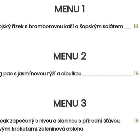
MENU 1
MENU 2
ojský řízek s bramborovou kaší a šopským salátem
1
čkou, okurkový salát
MENU 2
MENU 3
g pao s jasmínovou rýží a cibulkou
1
MENU 3
 batátové hranolky, listový salátek a omáčka z lilku a p
eak zapečený s nivou a slaninou s přírodní šťávou,
1
ými kroketami, zeleninová obloha
NABÍDKA DNE