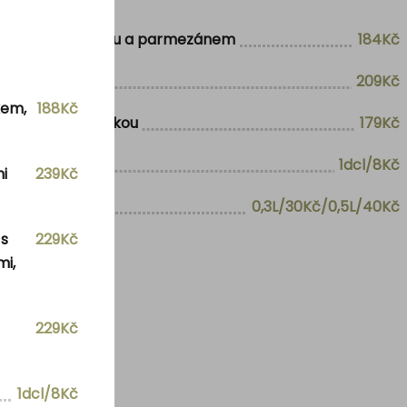
rajčaty, bazalkou a parmezánem
184Kč
209Kč
kem,
188Kč
ibulovou drobenkou
179Kč
1dcl/8Kč
i
239Kč
0,3L/30Kč/0,5L/40Kč
 s
229Kč
mi,
229Kč
1dcl/8Kč