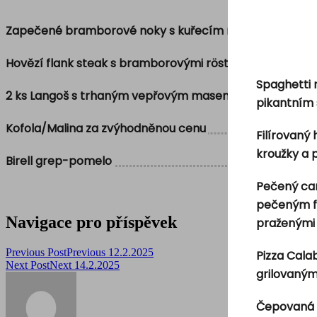
Zapečené bramborové noky s kuřecím masem, pomodor
Hovězí flank steak s bramborovými rösty, kukuřičným
Spaghetti 
2 ks Langoš s trhaným vepřovým masem, ementálem a B
pikantním
Kofola/Malina za zvýhodněnou cenu
Filírovaný
kroužky a
Birell grep-pomelo
Pečený can
pečeným fil
Navigace pro příspěvek
praženými 
Previous Post
Previous
12.2.2025
Pizza Cala
Next Post
Next
14.2.2025
grilovaným
Čepovaná 