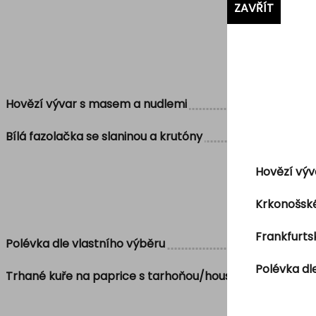
ZAVŘÍT
Hovězí vývar s masem a nudlemi
Bílá fazolačka se slaninou a krutóny
Hovězí výv
Krkonošské
Frankfurt
Polévka dle vlastního výběru
Polévka dl
Trhané kuře na paprice s tarhoňou/houskový knedlík