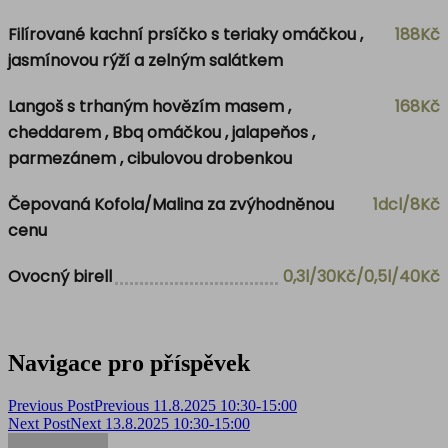
Filírované kachní prsíčko s teriaky omáčkou ,
188Kč
jasmínovou rýží a zelným salátkem
Langoš s trhaným hovězím masem ,
168Kč
cheddarem , Bbq omáčkou , jalapeňos ,
parmezánem , cibulovou drobenkou
Čepovaná Kofola/Malina za zvýhodněnou
1dcl/8Kč
cenu
Ovocný birell
0,3l/30Kč/0,5l/40Kč
Navigace pro příspěvek
Previous Post
Previous
11.8.2025 10:30-15:00
Next Post
Next
13.8.2025 10:30-15:00