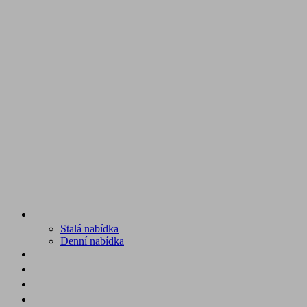
MENU
Stalá nabídka
Denní nabídka
SRUB A OKOLÍ
GALERIE
PROSTĚ CHALUPA
KONTAKT