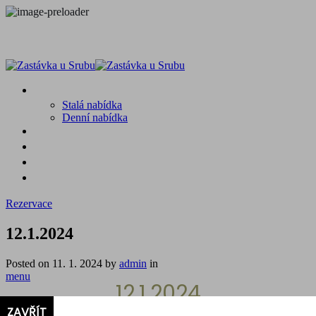
MENU
Stalá nabídka
Denní nabídka
SRUB A OKOLÍ
GALERIE
PROSTĚ CHALUPA
KONTAKT
Rezervace
12.1.2024
Posted on
11. 1. 2024
by
admin
in
menu
12.1.2024
ZAVŘÍT