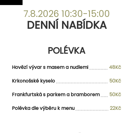
DENNÍ NABÍDKA
7.8.2026 10:30-15:00
DENNÍ NABÍDKA
POLÉVKA
Hovězí vývar s masem a nudlemi
45Kč
POLÉVKA
Hráškový krém s krutóny a slaninou
47Kč
Hovězí vývar s masem a nudlemi
48Kč
Krkonošské kyselo
50Kč
MENU 1
Frankfurtská s parkem a bramborem
50Kč
Polévka dle vlastního výběru
Polévka dle výběru k menu
22Kč
Kuřecí steak s broskví zapečený šunkou
168Kč/188Kč
a sýrem s bramborovými kroketami,
oblohou a přírodní šťávou, tatarská