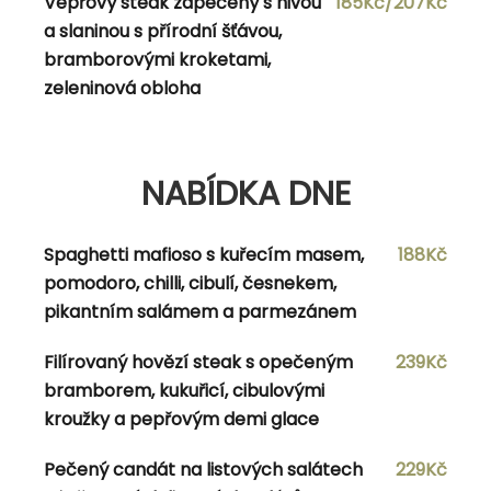
Vepřový steak zapečený s nivou
185Kč/207Kč
Masová jehla prokládaná paprikou, cibulí
168Kč/188Kč
a slaninou s přírodní šťávou,
a slaninou s americkým bramborem,
bramborovými kroketami,
česnekovým dipem a přírodní šťávou
zeleninová obloha
MENU 4
NABÍDKA DNE
Polévka dle vlastního výběru
Spaghetti mafioso s kuřecím masem,
188Kč
pomodoro, chilli, cibulí, česnekem,
Koprová omáčka s hovězím masem,
168Kč/188Kč
pikantním salámem a parmezánem
houskovým knedlíkem, vejce
Filírovaný hovězí steak s opečeným
239Kč
bramborem, kukuřicí, cibulovými
kroužky a pepřovým demi glace
NABÍDKA DNE
Pečený candát na listových salátech
229Kč