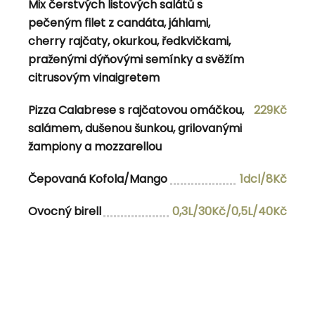
Lasagne Bolognese s pomodoro omáčkou a
175Kč
Mix čerstvých listových salátů s
parmezánem
pečeným filet z candáta, jáhlami,
cherry rajčaty, okurkou, ředkvičkami,
Club sandwich (kuřecí maso, majonéza, slanina,
182Kč
praženými dýňovými semínky a svěžím
ledový salát, rajče, volské oko) s hranolkami a
citrusovým vinaigretem
chipotle majonézou
Pizza Calabrese s rajčatovou omáčkou,
229Kč
salámem, dušenou šunkou, grilovanými
žampiony a mozzarellou
HOSPODSKÉ JÍDLO
Čepovaná Kofola/Mango
1dcl/8Kč
Míchaný hovězí tatarský biftek s topinkami,
179Kč
Ovocný birell
0,3L/30Kč/0,5L/40Kč
česnekem, kapary
Káva po jídle s sebou dle vlastního výběru
25Kč
Navigace pro příspěvek