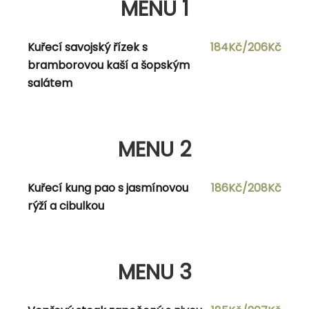
MENU 1
omáčka
Kuřecí savojský řízek s
184Kč/206Kč
bramborovou kaší a šopským
MENU 2
salátem
Polévka dle vlastního výběru
MENU 2
Hovězí gulášek s bramboráčky a
170Kč/190Kč
houskovým knedlíkem, křenem a
čerstvou cibulí
Kuřecí kung pao s jasmínovou
186Kč/208Kč
rýží a cibulkou
MENU 3
MENU 3
Polévka dle vlastního výběru