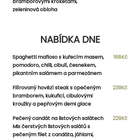
bramborovými kroketami,
zeleninová obloha
NABÍDKA
NABÍDKA DNE
Strozzapreti picante s kuřecím masem,
174Kč
chorizem, pomodoro, chilli, česnekem, červenou
Spaghetti mafioso s kuřecím masem,
188Kč
cibulí, parmazá
pomodoro, chilli, cibulí, česnekem,
pikantním salámem a parmezánem
Filety z krůtích prsíček s jasmínovou rýží,
177Kč
teriyaky omáčkou, brokolicí, sezamem a
Filírovaný hovězí steak s opečeným
239Kč
limetkou
bramborem, kukuřicí, cibulovými
kroužky a pepřovým demi glace
Pečený candát na listových salátech
229Kč
Navigace pro příspěvek
Mix čerstvých listových salátů s
Previous Post
Previous
10.7.2023
pečeným filet z candáta, jáhlami,
Next Post
Next
12.7.2023