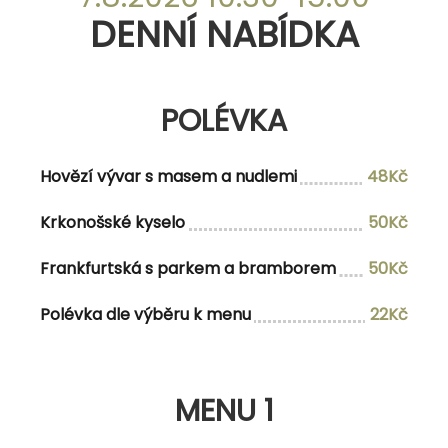
DENNÍ NABÍDKA
DENNÍ NABÍDKA
POLÉVKA
POLÉVKA
Hovězí vývar s masem a nudlemi
45Kč
Hovězí vývar s masem a nudlemi
48Kč
Kulajda s hříbky a bramborem
45Kč
Krkonošské kyselo
50Kč
Frankfurtská s parkem a bramborem
50Kč
MENU 1
Polévka dle výběru k menu
22Kč
Polévka dle vlastního výběru
Domácí sekaná s bramborovou kaši a
160Kč/178Kč
MENU 1
kyselou okurkou