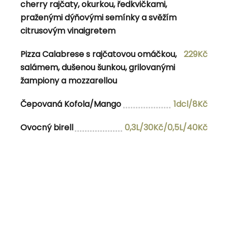
cherry rajčaty, okurkou, ředkvičkami,
praženými dýňovými semínky a svěžím
citrusovým vinaigretem
Pizza Calabrese s rajčatovou omáčkou,
229Kč
salámem, dušenou šunkou, grilovanými
admin
žampiony a mozzarellou
View all posts by admin
Čepovaná Kofola/Mango
1dcl/8Kč
RELATED POSTS
Ovocný birell
0,3L/30Kč/0,5L/40Kč
4-5.3.2023
6.6.2024
10.6.2026 10:30-15:00
Categories
menu
Nezařazené