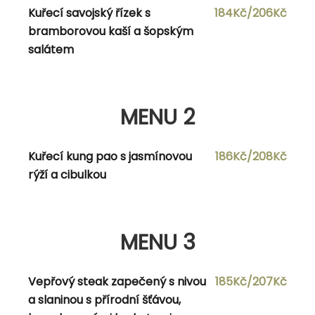
Kuřecí savojský řízek s
184Kč/206Kč
bramborovou kaší a šopským
MENU 2
salátem
Polévka dle vlastního výběru
MENU 2
Kuřecí plněný steak nivou a slaninou s
160Kč/178Kč
bramborovými kroketami, žampiónovým
přelivem a oblohou
Kuřecí kung pao s jasmínovou
186Kč/208Kč
rýží a cibulkou
MENU 3
MENU 3
Polévka dle vlastního výběru
Vepřový steak zapečený s nivou
185Kč/207Kč
Vepřová játra po anglicku s hranolkami,
160Kč/178Kč
a slaninou s přírodní šťávou,
tatarskou omáčkou a listovým salátem