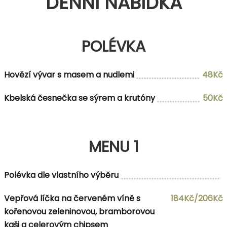
DENNÍ NABÍDKA
POLÉVKA
Hovězí vývar s masem a nudlemi
48Kč
Kbelská česnečka se sýrem a krutóny
50Kč
MENU 1
Polévka dle vlastního výběru
Vepřová líčka na červeném víně s
184Kč/206Kč
kořenovou zeleninovou, bramborovou
kaši a celerovým chipsem