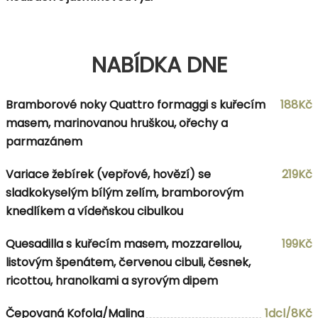
NABÍDKA DNE
Bramborové noky Quattro formaggi s kuřecím
188Kč
masem, marinovanou hruškou, ořechy a
parmazánem
Variace žebírek (vepřové, hovězí) se
219Kč
sladkokyselým bílým zelím, bramborovým
knedlíkem a vídeňskou cibulkou
Quesadilla s kuřecím masem, mozzarellou,
199Kč
listovým špenátem, červenou cibuli, česnek,
ricottou, hranolkami a syrovým dipem
Čepovaná Kofola/Malina
1dcl/8Kč