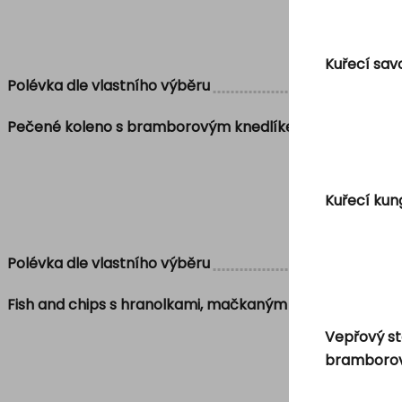
Kuřecí sav
Polévka dle vlastního výběru
Pečené koleno s bramborovým knedlíkem, bílým zelím
Kuřecí kun
Polévka dle vlastního výběru
Fish and chips s hranolkami, mačkaným hráškem a aliol
Vepřový st
bramborov