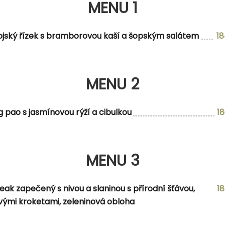
MENU 1
MENU 2
ojský řízek s bramborovou kaší a šopským salátem
1
 a výpekem
MENU 2
g pao s jasmínovou rýží a cibulkou
1
MENU 3
MENU 3
i majonézou
eak zapečený s nivou a slaninou s přírodní šťávou,
1
ými kroketami, zeleninová obloha
NABÍDKA DNE