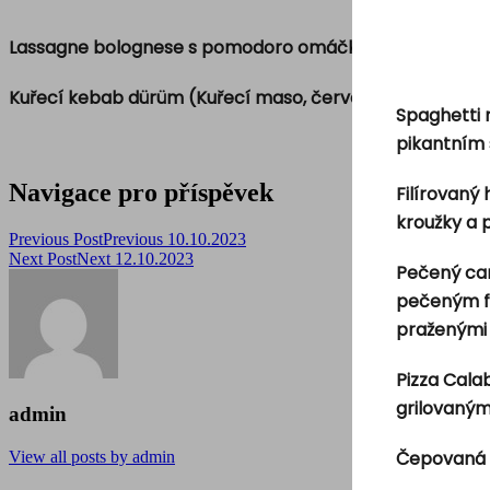
Lassagne bolognese s pomodoro omáčkou a parmezá
Kuřecí kebab dürüm (Kuřecí maso, červené a bílé zelí, o
Spaghetti 
pikantním
Navigace pro příspěvek
Filírovaný
kroužky a
Previous Post
Previous
10.10.2023
Next Post
Next
12.10.2023
Pečený can
pečeným fil
praženými 
Pizza Cala
grilovaným
admin
Čepovaná 
View all posts by admin