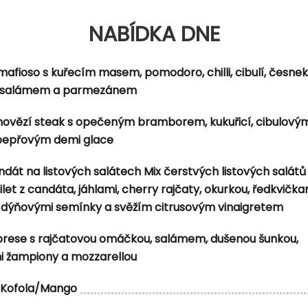
NABÍDKA DNE
nem
kurka, rajče, červená cibule, balkánský sýr, kebab dresi
mafioso s kuřecím masem, pomodoro, chilli, cibulí, česne
 salámem a parmezánem
 hovězí steak s opečeným bramborem, kukuřicí, cibulovým
 pepřovým demi glace
dát na listových salátech Mix čerstvých listových salátů
et z candáta, jáhlami, cherry rajčaty, okurkou, ředkvička
dýňovými semínky a svěžím citrusovým vinaigretem
brese s rajčatovou omáčkou, salámem, dušenou šunkou,
i žampiony a mozzarellou
Kofola/Mango