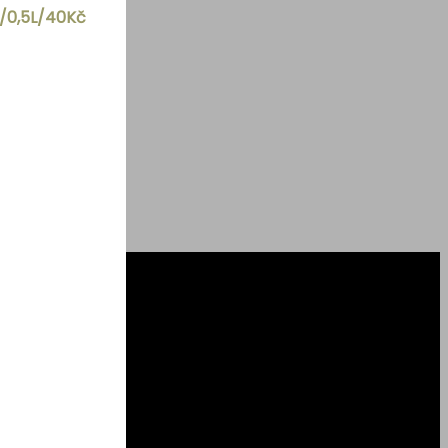
č/0,5L/40Kč