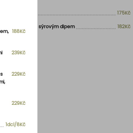
175Kč
nk) s hranolkami a sýrovým dipem
182Kč
kem,
188Kč
i
239Kč
 s
229Kč
mi,
229Kč
1dcl/8Kč