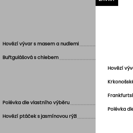
Hovězí vývar s masem a nudlemi
Buřtgulášová s chlebem
Hovězí výv
Krkonošské
Frankfurt
Polévka dle vlastního výběru
Polévka dl
Hovězí ptáček s jasmínovou rýži