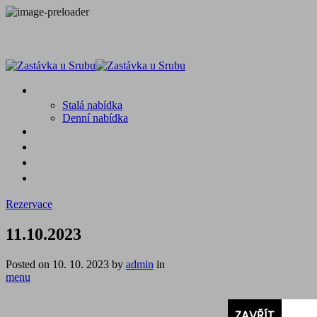
MENU
Stalá nabídka
Denní nabídka
SRUB A OKOLÍ
GALERIE
PROSTĚ CHALUPA
KONTAKT
Rezervace
11.10.2023
Posted on
10. 10. 2023
by
admin
in
menu
ZAVŘÍT