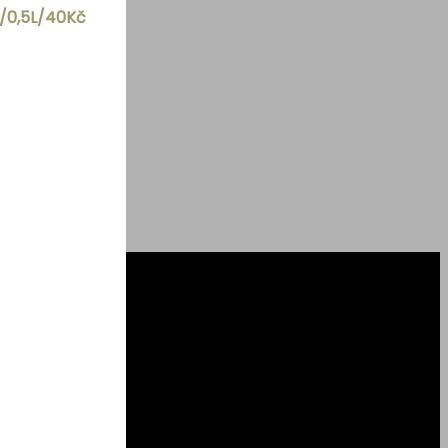
č/0,5L/40Kč