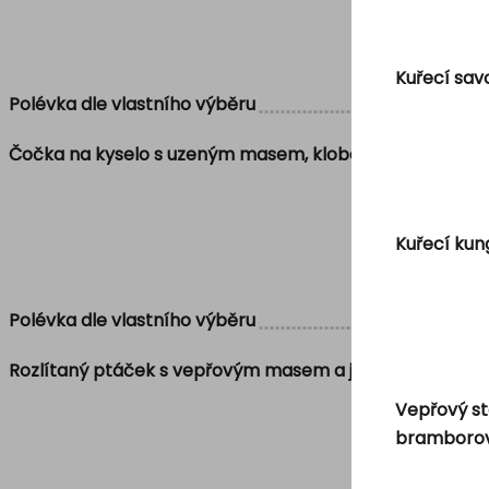
Kuřecí sav
Polévka dle vlastního výběru
Čočka na kyselo s uzeným masem, klobásou, volským o
Kuřecí kun
Polévka dle vlastního výběru
Rozlítaný ptáček s vepřovým masem a jasmínovou rýží
Vepřový st
bramborov