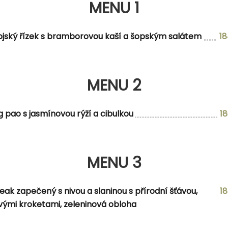
MENU 1
MENU 2
ojský řízek s bramborovou kaší a šopským salátem
1
kem a kyselou okurkou
MENU 2
g pao s jasmínovou rýží a cibulkou
1
MENU 3
MENU 3
eak zapečený s nivou a slaninou s přírodní šťávou,
1
ými kroketami, zeleninová obloha
NABÍDKA DNE