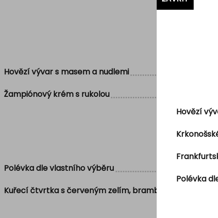
Hovězí vývar s masem a nudlemi
Žampiónový krém s rukolou
Hovězí výv
Krkonošské
Frankfurt
Polévka dle vlastního výběru
Polévka dl
Kuřecí čtvrtka s červeným zelím, bramborovým knedlí