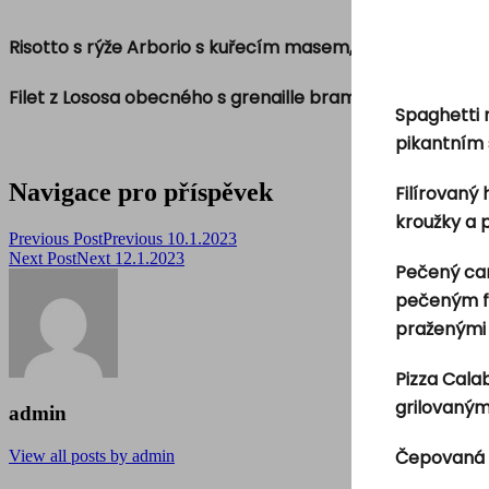
Risotto s rýže Arborio s kuřecím masem, julienne zelen
Filet z Lososa obecného s grenaille brambůrkami, lis
Spaghetti 
pikantním
Navigace pro příspěvek
Filírovaný
kroužky a
Previous Post
Previous
10.1.2023
Next Post
Next
12.1.2023
Pečený can
pečeným fil
praženými 
Pizza Cala
grilovaným
admin
Čepovaná 
View all posts by admin