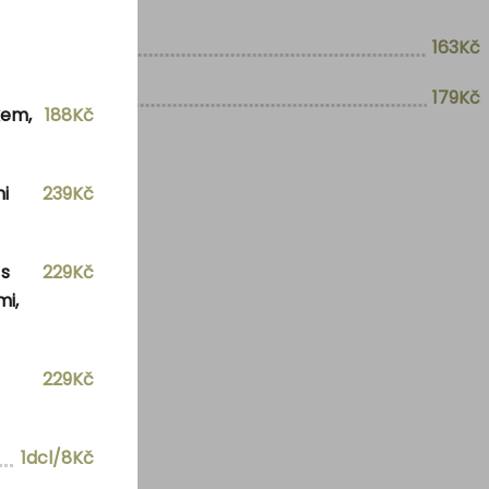
163Kč
179Kč
kem,
188Kč
i
239Kč
 s
229Kč
mi,
229Kč
1dcl/8Kč