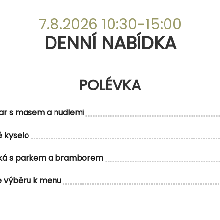
DENNÍ NABÍDKA
7.8.2026 10:30-15:00
DENNÍ NABÍDKA
POLÉVKA
POLÉVKA
ar s masem a nudlemi
 kyselo
MENU 1
ská s parkem a bramborem
e výběru k menu
kem a cibulovou drobenkou