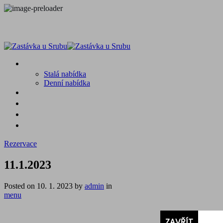
MENU
Stalá nabídka
Denní nabídka
SRUB A OKOLÍ
GALERIE
PROSTĚ CHALUPA
KONTAKT
Rezervace
11.1.2023
Posted on
10. 1. 2023
by
admin
in
menu
ZAVŘÍT