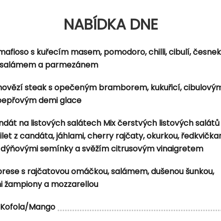
NABÍDKA DNE
inou, chilli, česnekem, smetanou a parmazánem
tovým smetanovým špenátem a citrónem
mafioso s kuřecím masem, pomodoro, chilli, cibulí, česne
 salámem a parmezánem
 hovězí steak s opečeným bramborem, kukuřicí, cibulovým
 pepřovým demi glace
dát na listových salátech Mix čerstvých listových salátů
et z candáta, jáhlami, cherry rajčaty, okurkou, ředkvička
dýňovými semínky a svěžím citrusovým vinaigretem
brese s rajčatovou omáčkou, salámem, dušenou šunkou,
i žampiony a mozzarellou
Kofola/Mango